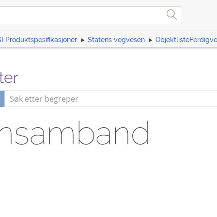
I Produktspesifikasjoner
Statens vegvesen
ObjektlisteFerdigv
ter
onsamband