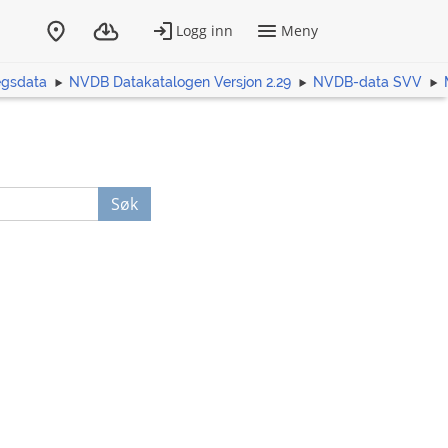
egsdata
NVDB Datakatalogen Versjon 2.29
NVDB-data SVV
Søk