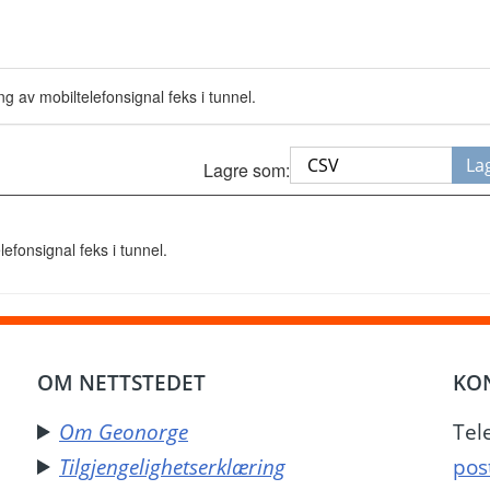
g av mobiltelefonsignal feks i tunnel.
La
Lagre som:
efonsignal feks i tunnel.