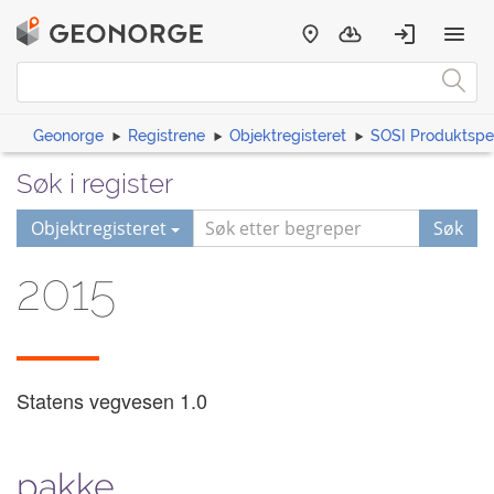
Geonorge
Registrene
Objektregisteret
SOSI Produktspes
Søk i register
Objektregisteret
Søk
2015
Statens vegvesen
1.0
pakke