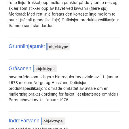
rette linjer trukket opp mellom punkter på de ytterste nes og
skjær som stikker opp av havet ved lavvann (fjære sjø)
Merknad: Med rett linje forstås den korteste linje mellom to
punkt (såkalt geodetisk linje) Definisjon produktspesifikasjon:
Samme som standarden
Grunnlinjepunkt
objekttype
Gråsonen
objekttype
havområde som tidligere ble regulert av avtale av 11. januar
1978 mellom Norge og Russland Definisjon
produktspesifikasjon: område omfattet av avtale om en
midlertidig praktisk ordning for fisket i et tilstøtende område i
Barentshavet av 11. januar 1978
IndreFarvann
objekttype
havområdet innenfor grunnlinjen