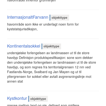
InternasjonaltFarvann
objekttype
havområde som ikke er underlagt noen form for
kyststatsjurisdiksjon,
Kontinentalsokkel
objekttype
undersjøiske forlengelsen av landmassen ut til de store
havdyp Definisjon produktspesifikasjon: sone som dekker
den undersjøiske forlengelsen av landmassen ut til de store
havdyp, og som regnes fra territorialgrensen 12 nm ved
Fastlands-Norge, Svalbard og Jan Mayen og ut til
yttergrensen for sokkel eller avtalt avgrensningslinje mot
annen stat
Kystkontur
objekttype
grense mellom land og sjø, definert som midlere