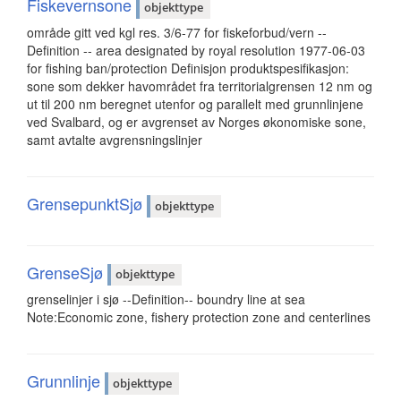
Fiskevernsone
objekttype
område gitt ved kgl res. 3/6-77 for fiskeforbud/vern --
Definition -- area designated by royal resolution 1977-06-03
for fishing ban/protection Definisjon produktspesifikasjon:
sone som dekker havområdet fra territorialgrensen 12 nm og
ut til 200 nm beregnet utenfor og parallelt med grunnlinjene
ved Svalbard, og er avgrenset av Norges økonomiske sone,
samt avtalte avgrensningslinjer
GrensepunktSjø
objekttype
GrenseSjø
objekttype
grenselinjer i sjø --Definition-- boundry line at sea
Note:Economic zone, fishery protection zone and centerlines
Grunnlinje
objekttype