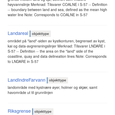
høyvannslinje Merknad: Tilsvarer COALNE i S-57 -- Definition
-- boundary between land and sea, defined as the mean high
water line Note: Corresponds to COALNE in S-57
Landareal
objekttype
området på "land"-siden av kystkonturen, begrenset av kyst,
kai og data-avgrensningslinjer Merknad: Tilsvarer LNDARE i
S-57 -- Definition -- the area on the "land" side of the
coastline, quay and data delineation lines Note: Corresponds
to LNDARE in S-57
LandIndreFarvann
objekttype
landområde med kystnære øyer, holmer og skjær, samt
havområde ut til grunnlinjen
Riksgrense
objekttype