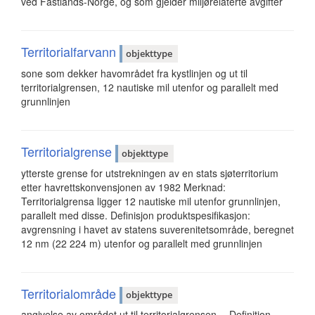
ved Fastlands-Norge, og som gjelder miljørelaterte avgifter
Territorialfarvann
objekttype
sone som dekker havområdet fra kystlinjen og ut til
territorialgrensen, 12 nautiske mil utenfor og parallelt med
grunnlinjen
Territorialgrense
objekttype
ytterste grense for utstrekningen av en stats sjøterritorium
etter havrettskonvensjonen av 1982 Merknad:
Territorialgrensa ligger 12 nautiske mil utenfor grunnlinjen,
parallelt med disse. Definisjon produktspesifikasjon:
avgrensning i havet av statens suverenitetsområde, beregnet
12 nm (22 224 m) utenfor og parallelt med grunnlinjen
Territorialområde
objekttype
angivelse av området ut til territorialgrensen -- Definition --