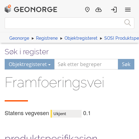
Geonorge
Registrene
Objektregisteret
SOSI Produktspes
Søk i register
Objektregisteret
Søk
Framfoeringsvei
Statens vegvesen
0.1
Ukjent
produktspesifikasjon