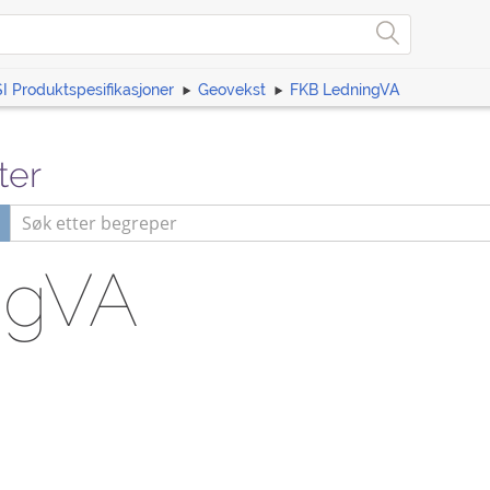
I Produktspesifikasjoner
Geovekst
FKB LedningVA
ter
ngVA