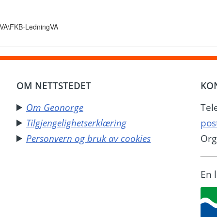
ngVA\FKB-LedningVA