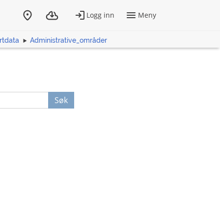
rtdata
Administrative_områder
Søk