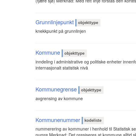
(fjære sjø) Merknad: Med rett linje forstås den kortes
Grunnlinjepunkt
objekttype
knekkpunkt på grunnlinjen
Kommune
objekttype
inndeling i administrative og politiske enheter inne
internasjonalt statistisk nivå
Kommunegrense
objekttype
avgrensing av kommune
Kommunenummer
kodeliste
nummerering av kommuner i henhold til Statistisk sentr
numre Merknad: Det presiseres at kommune alltid ska