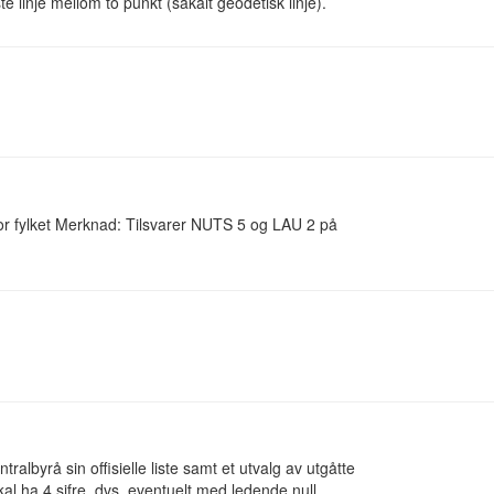
te linje mellom to punkt (såkalt geodetisk linje).
nfor fylket Merknad: Tilsvarer NUTS 5 og LAU 2 på
albyrå sin offisielle liste samt et utvalg av utgåtte
l ha 4 sifre, dvs. eventuelt med ledende null.