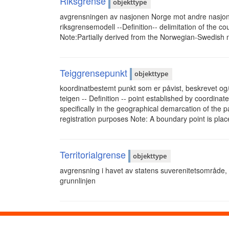
Riksgrense
objekttype
avgrensningen av nasjonen Norge mot andre nasjone
riksgrensemodell --Definition-- delimitation of the c
Note:Partially derived from the Norwegian-Swedish 
Teiggrensepunkt
objekttype
koordinatbestemt punkt som er påvist, beskrevet og/
teigen -- Definition -- point established by coordina
specifically in the geographical demarcation of the p
registration purposes Note: A boundary point is plac
Territorialgrense
objekttype
avgrensning i havet av statens suverenitetsområde,
grunnlinjen