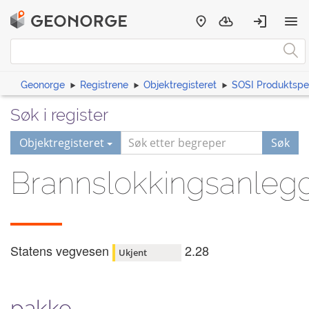
Geonorge
Registrene
Objektregisteret
SOSI Produktspes
Søk i register
Objektregisteret
Søk
Brannslokkingsanleg
Statens vegvesen
2.28
Ukjent
pakke