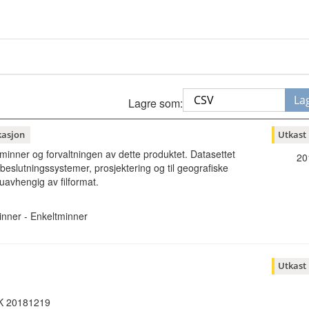
La
Lagre som:
kasjon
Utkast
minner og forvaltningen av dette produktet. Datasettet
20
beslutningssystemer, prosjektering og til geografiske
uavhengig av filformat.
inner - Enkeltminner
Utkast
AK 20181219