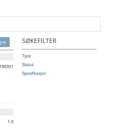
SØKEFILTER
gre
Type
Status
190301
Spesifikasjon
1.0