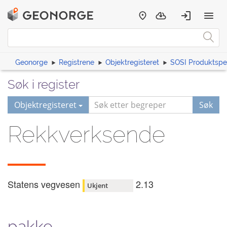
Geonorge
Registrene
Objektregisteret
SOSI Produktspes
Søk i register
Objektregisteret
Søk
Rekkverksende
Statens vegvesen
2.13
Ukjent
pakke