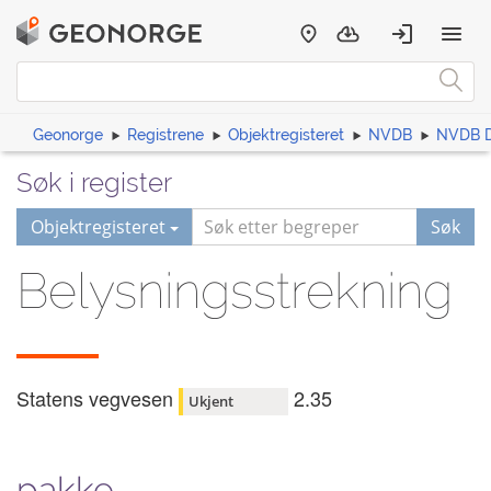
Geonorge
Registrene
Objektregisteret
NVDB
NVDB D
Søk i register
Objektregisteret
Søk
Belysningsstrekning
Statens vegvesen
2.35
Ukjent
pakke