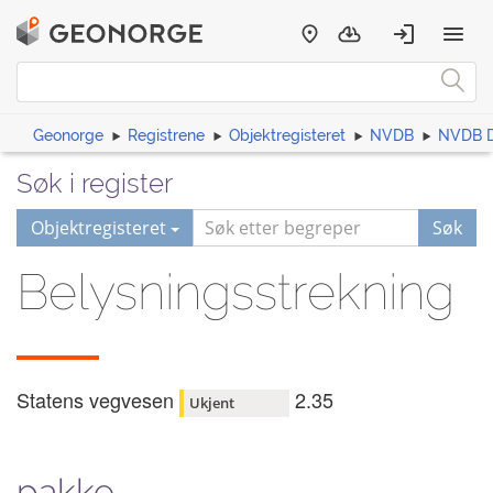
Geonorge
Registrene
Objektregisteret
NVDB
NVDB D
Søk i register
Objektregisteret
Søk
Belysningsstrekning
Statens vegvesen
2.35
Ukjent
pakke