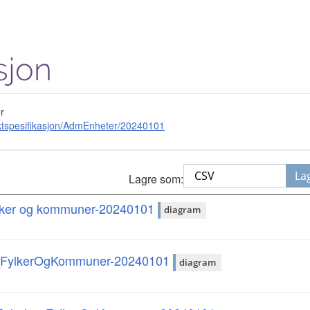
sjon
r
ktspesifikasjon/AdmEnheter/20240101
La
Lagre som:
fylker og kommuner-20240101
diagram
er_FylkerOgKommuner-20240101
diagram