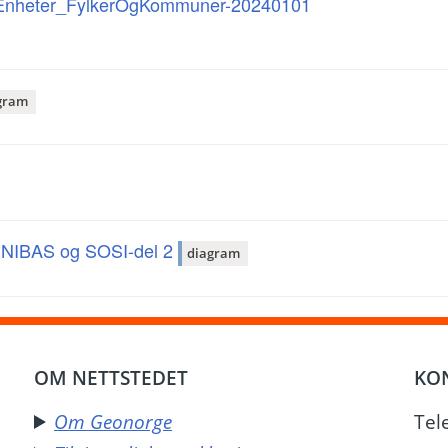
veEnheter_FylkerOgKommuner-20240101
gram
ra NIBAS og SOSI-del 2
diagram