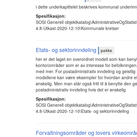
i dette underkapittelet beskrives kommunal underinnd
Spesifikasjon:
SOSI Generell objektkatalog\AdministrativeOgStatist
4.8-Utkast-2020-12-10\Kommunale kretser
Etats- og sektorinndeling
pakke
her er det laget en overordnet modell som kan benytt
kontorområder som er av interesse for befolkningen, fo
med mer. For postadministrativ inndeling og geistlig 
modellene kan være eksempler for hvordan andre eta
ønskelig. Men man står også fritt til å benytte den g
postadministrativ inndeling hvis det er ønskelig
Spesifikasjon:
SOSI Generell objektkatalog\AdministrativeOgStatist
4.8-Utkast-2020-12-10\Etats- og sektorinndeling
Forvaltningsområder og lovers virkeomr