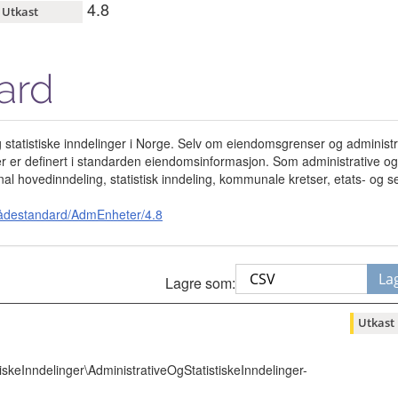
4.8
Utkast
ard
og statistiske inndelinger i Norge. Selv om eiendomsgrenser og administ
r er definert i standarden eiendomsinformasjon. Som administrative og 
l hovedinndeling, statistisk inndeling, kommunale kretser, etats- og s
rådestandard/AdmEnheter/4.8
La
Lagre som:
Utkast
iskeInndelinger\AdministrativeOgStatistiskeInndelinger-