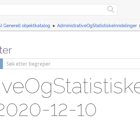
I Generell objektkatalog
AdministrativeOgStatistiskeInndelinger
ter
iveOgStatistisk
2020-12-10