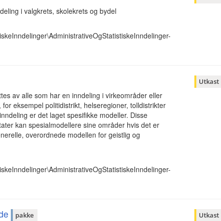
eling i valgkrets, skolekrets og bydel
iskeInndelinger\AdministrativeOgStatistiskeInndelinger-
Utkast
es av alle som har en inndeling i virkeområder eller
r eksempel politidistrikt, helseregioner, tolldistrikter
inndeling er det laget spesifikke modeller. Disse
ter kan spesialmodellere sine områder hvis det er
enerelle, overordnede modellen for geistlig og
iskeInndelinger\AdministrativeOgStatistiskeInndelinger-
åde
pakke
Utkast