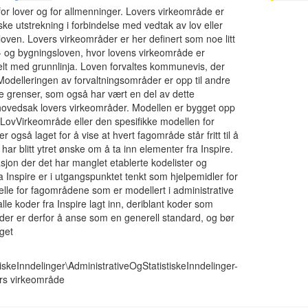
for lover og for allmenninger. Lovers virkeområde er
ke utstrekning i forbindelse med vedtak av lov eller
oven. Lovers virkeområder er her definert som noe litt
- og bygningsloven, hvor lovens virkeområde er
llelt med grunnlinja. Loven forvaltes kommunevis, der
delleringen av forvaltningsområder er opp til andre
me grenser, som også har vært en del av dette
i hovedsak lovers virkeområder. Modellen er bygget opp
 LovVirkeområde eller den spesifikke modellen for
 også laget for å vise at hvert fagområde står fritt til å
har blitt ytret ønske om å ta inn elementer fra Inspire.
asjon der det har manglet etablerte kodelister og
 Inspire er i utgangspunktet tenkt som hjelpemidler for
lle for fagområdene som er modellert i administrative
alle koder fra Inspire lagt inn, deriblant koder som
der er derfor å anse som en generell standard, og bør
aget
iskeInndelinger\AdministrativeOgStatistiskeInndelinger-
rs virkeområde