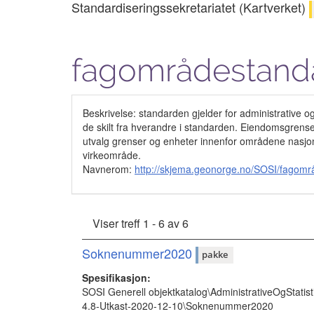
Standardiseringssekretariatet (Kartverket)
fagområdestand
Beskrivelse: standarden gjelder for administrative 
de skilt fra hverandre i standarden. Eiendomsgrense
utvalg grenser og enheter innenfor områdene nasjona
virkeområde.
Navnerom:
http://skjema.geonorge.no/SOSI/fagom
Viser treff 1 - 6 av 6
Soknenummer2020
pakke
Spesifikasjon:
SOSI Generell objektkatalog\AdministrativeOgStatist
4.8-Utkast-2020-12-10\Soknenummer2020