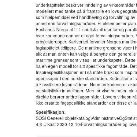
underkapittelet beskriver inndeling av virkeområder 
modellert med tanke på å framstille en lovs geografis
som hjelpemiddel ved håndheving og forvaltning av l
annet enn forvaltningsområder. Et eksempel er plan
Fastlands-Norge ut til 1 nautisk mil utenfor og para
hver kommune danner et eget forvaltningsområde. Mo
prosjektgrupper. Kartverket forvalter Norges mariti
fagkapittelet tidligere. De maritime grensene viser 
slik at man enten kan velge å benytte den generelle
maritime grenser som vises i et underkapittel. Dette er
ha en egen modell for sitt spesifikke fagområde. Det 
Inspirespesifikasjonen er i så måte brukt som inspir
egenskaper i den norske standarden. Kodelistene fra
å klassifisere lovområdene. Noen av kodene er aktue
og statistiske inndelinger. Men for vise helheten ble 
direkte berører andre fagområder. Lovers virkeområ
ikke erstatte fagspesifikke standarder der disse er l
Spesifikasjon:
SOSI Generell objektkatalog\AdministrativeOgStatist
4.8-Utkast-2020-12-10\Forvaltningsområder og love