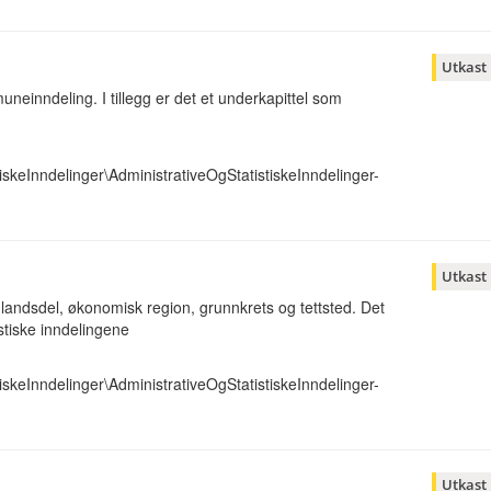
Utkast
neinndeling. I tillegg er det et underkapittel som
iskeInndelinger\AdministrativeOgStatistiskeInndelinger-
Utkast
om landsdel, økonomisk region, grunnkrets og tettsted. Det
istiske inndelingene
iskeInndelinger\AdministrativeOgStatistiskeInndelinger-
Utkast