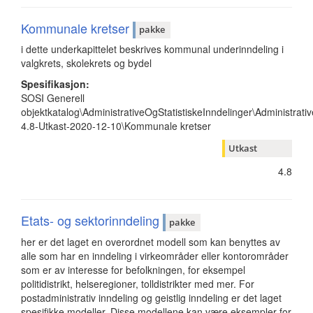
Kommunale kretser
pakke
i dette underkapittelet beskrives kommunal underinndeling i
valgkrets, skolekrets og bydel
Spesifikasjon:
SOSI Generell
objektkatalog\AdministrativeOgStatistiskeInndelinger\Administrativ
4.8-Utkast-2020-12-10\Kommunale kretser
Utkast
4.8
Etats- og sektorinndeling
pakke
her er det laget en overordnet modell som kan benyttes av
alle som har en inndeling i virkeområder eller kontorområder
som er av interesse for befolkningen, for eksempel
politidistrikt, helseregioner, tolldistrikter med mer. For
postadministrativ inndeling og geistlig inndeling er det laget
spesifikke modeller. Disse modellene kan være eksempler for