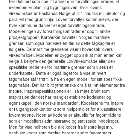
her definert som noe litt annet enn forvaltningsområder. Et
eksempel er plan- og bygningsloven, hvor lovens
virkeområde er Fastlands-Norge ut til 1 nautisk mil utenfor og
parallelt med grunnlinja. Loven forvaltes kommunevis, der
hver kommune danner et eget forvaltningsområde.
Modelleringen av forvaltningsområder er opp til andre
prosjektgrupper. Kartverket forvalter Norges maritime
grenser, som også har vært en del av dette fagkapittelet
tidligere. De maritime grensene viser i hovedsak lovers
virkeområder. Modellen er bygget opp slik at man enten kan
velge å benytte den generelle LovVirkeområde eller den
spesifikke modellen for maritime grenser som vises i et
underkapittel. Dette er også laget for å vise at hvert
fagområde står fritt til å ha en egen modell for sitt spesifikke
fagområde. Det har blitt ytret ønske om å ta inn elementer fra
Inspire. Inspirespesifikasjonen er i så måte brukt som
inspirasjon der det har manglet etablerte kodelister og
egenskaper i den norske standarden. Kodelistene fra Inspire
er i utgangspunktet tenkt som hjelpemidler for å klassifisere
lovområdene. Noen av kodene er aktuelle for fagområdene
som er modellert i administrative og statistiske inndelinger.
Men for vise helheten ble alle koder fra Inspire lagt inn,
deriblant koder som direkte berører andre fagområder.