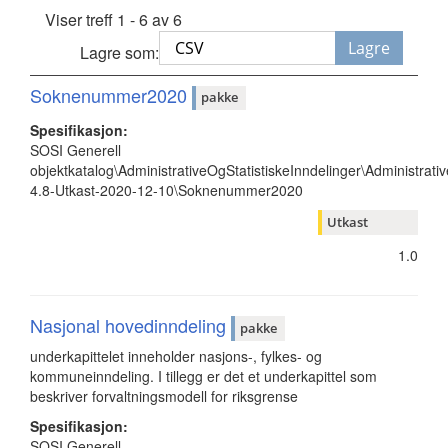
Viser treff 1 - 6 av 6
Lagre
Lagre som:
Soknenummer2020
pakke
Spesifikasjon:
SOSI Generell
objektkatalog\AdministrativeOgStatistiskeInndelinger\Administrativ
4.8-Utkast-2020-12-10\Soknenummer2020
Utkast
1.0
Nasjonal hovedinndeling
pakke
underkapittelet inneholder nasjons-, fylkes- og
kommuneinndeling. I tillegg er det et underkapittel som
beskriver forvaltningsmodell for riksgrense
Spesifikasjon:
SOSI Generell