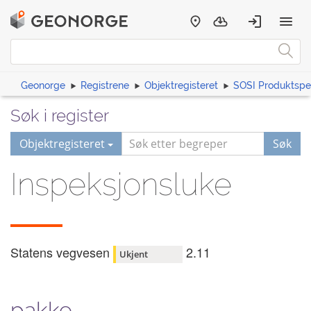
Geonorge
Registrene
Objektregisteret
SOSI Produktspes
Søk i register
Objektregisteret
Søk
Inspeksjonsluke
Statens vegvesen
2.11
Ukjent
pakke