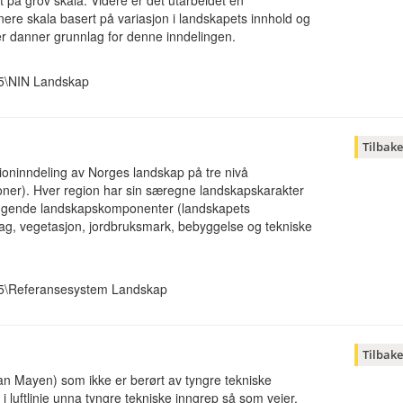
 på grov skala. Videre er det utarbeidet en
inere skala basert på variasjon i landskapets innhold og
ter danner grunnlag for denne inndelingen.
.5\NIN Landskap
Tilbake
ioninndeling av Norges landskap på tre nivå
oner). Hver region har sin særegne landskapskarakter
eggende landskapskomponenter (landskapets
g, vegetasjon, jordbruksmark, bebyggelse og tekniske
.5\Referansesystem Landskap
Tilbake
an Mayen) som ikke er berørt av tyngre tekniske
 luftlinje unna tyngre tekniske inngrep så som veier,