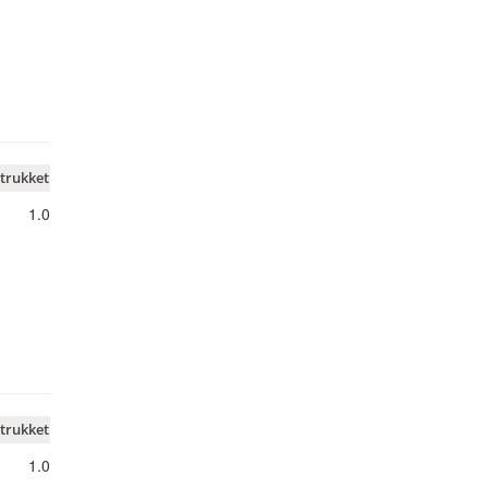
trukket
1.0
trukket
1.0