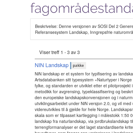
fagområdestand
Beskrivelse: Denne versjonen av SOSI Del 2 Generel
Referansesystem Landskap, Inngrepsfrie naturområde
Viser treff 1 - 3 av 3
NIN Landskap
pakke
NiN landskap er et system for typifisering av landsk
Artsdatabanken sitt typesystem «Naturtyper i Norge 
fylke, og standarden er utviklet etter et pilotprosjek
metodikk for avgrensing, typeklassifisering og beskri
den europeiske landskapskonvensjonen og i naturma
utviklingsarbeidet under NiN versjon 2.0, og vil me
videreutvikles til å gjelde for hele Norge. Landskap
skala som er tilpasset kartlegging i målestokk 1:50 
landskap fra naturlandskap, via jordbrukslandskap ti
terrengformanalyser er det laget standardiserte krite