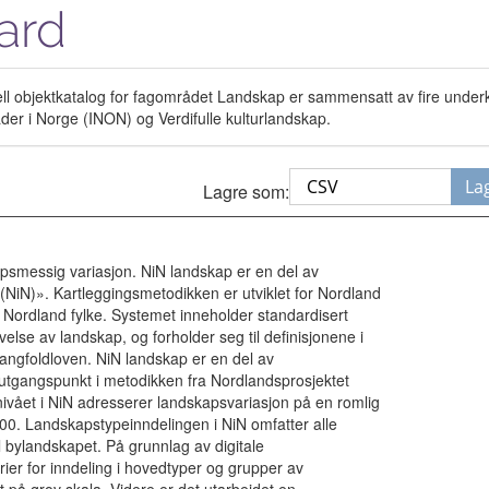
ard
l objektkatalog for fagområdet Landskap er sammensatt av fire underka
r i Norge (INON) og Verdifulle kulturlandskap.
La
Lagre som:
apsmessig variasjon. NiN landskap er en del av
(NiN)». Kartleggingsmetodikken er utviklet for Nordland
t i Nordland fylke. Systemet inneholder standardisert
velse av landskap, og forholder seg til definisjonene i
ngfoldloven. NiN landskap er en del av
d utgangspunkt i metodikken fra Nordlandsprosjektet
snivået i NiN adresserer landskapsvariasjon på en romlig
000. Landskapstypeinndelingen i NiN omfatter alle
l bylandskapet. På grunnlag av digitale
rier for inndeling i hovedtyper og grupper av