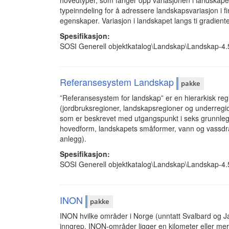
hovedtyper, som fanger opp variasjonen i landskapet
typeinndeling for å adressere landskapsvariasjon i f
egenskaper. Variasjon i landskapet langs ti gradien
Spesifikasjon:
SOSI Generell objektkatalog\Landskap\Landskap-4
Referansesystem Landskap
pakke
”Referansesystem for landskap” er en hierarkisk reg
(jordbruksregioner, landskapsregioner og underregi
som er beskrevet med utgangspunkt i seks grunnl
hovedform, landskapets småformer, vann og vassdra
anlegg).
Spesifikasjon:
SOSI Generell objektkatalog\Landskap\Landskap-4
INON
pakke
INON hvilke områder i Norge (unntatt Svalbard og J
inngrep. INON-områder ligger en kilometer eller mer i