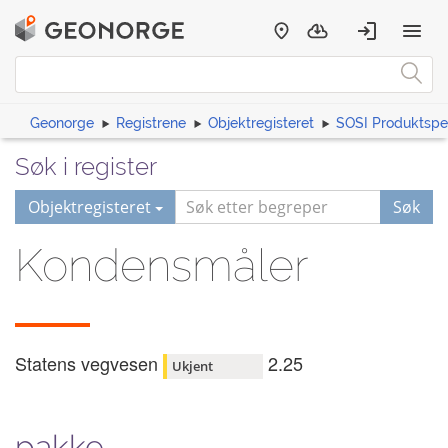
Geonorge
Registrene
Objektregisteret
SOSI Produktspes
Søk i register
Objektregisteret
Søk
Kondensmåler
Statens vegvesen
2.25
Ukjent
pakke