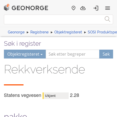
Geonorge
Registrene
Objektregisteret
SOSI Produktspes
Søk i register
Objektregisteret
Søk
Rekkverksende
Statens vegvesen
2.28
Ukjent
pakke