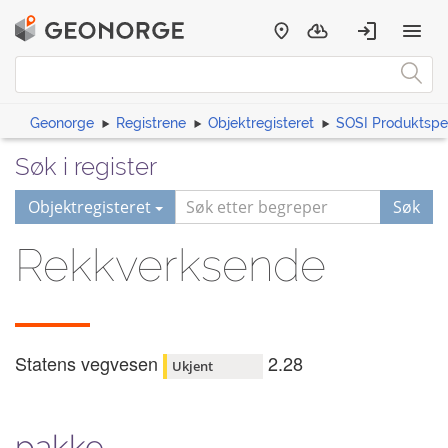
Geonorge
Registrene
Objektregisteret
SOSI Produktspes
Søk i register
Objektregisteret
Søk
Rekkverksende
Statens vegvesen
2.28
Ukjent
pakke