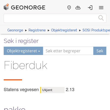
Geonorge
Registrene
Objektregisteret
SOSI Produktspes
Søk i register
Objektregisteret
Søk
Fiberduk
Statens vegvesen
2.13
Ukjent
pakke