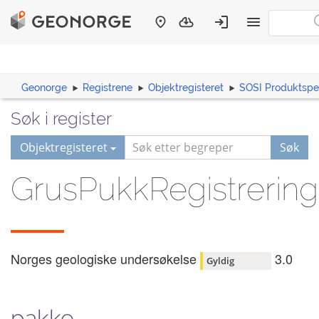
Geonorge
Registrene
Objektregisteret
SOSI Produktspes
Søk i register
Objektregisteret
Søk
GrusPukkRegistrering
Norges geologiske undersøkelse
3.0
Gyldig
pakke