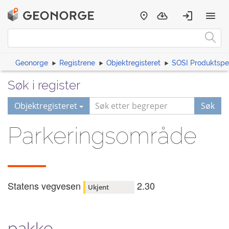
Geonorge
Registrene
Objektregisteret
SOSI Produktspes
Søk i register
Objektregisteret
Søk
Parkeringsområde
Statens vegvesen
2.30
Ukjent
pakke