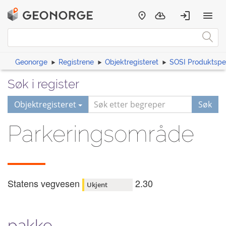
Geonorge
Registrene
Objektregisteret
SOSI Produktspes
Søk i register
Objektregisteret
Søk
Parkeringsområde
Statens vegvesen
2.30
Ukjent
pakke