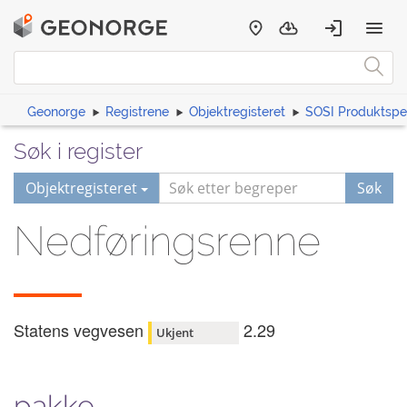
Geonorge
Registrene
Objektregisteret
SOSI Produktspes
Søk i register
Objektregisteret
Søk
Nedføringsrenne
Statens vegvesen
2.29
Ukjent
pakke