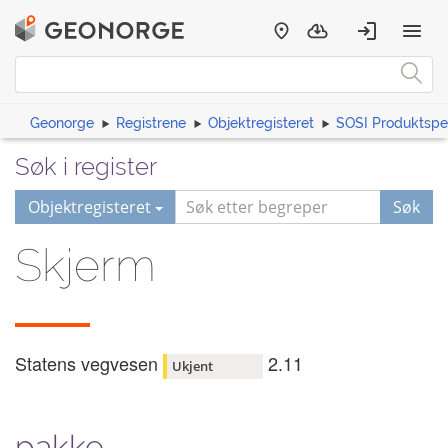
Geonorge
Registrene
Objektregisteret
SOSI Produktspes
Søk i register
Objektregisteret
Søk
Skjerm
Statens vegvesen
2.11
Ukjent
pakke