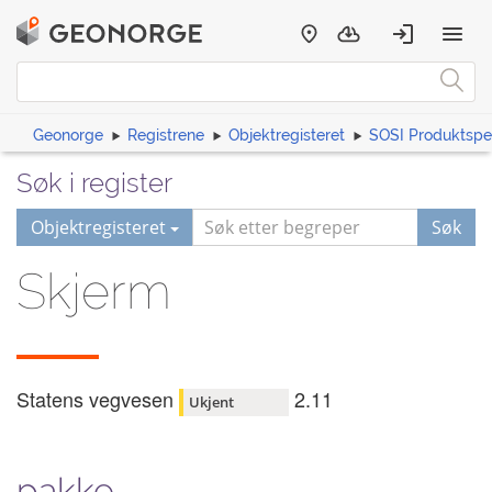
Geonorge
Registrene
Objektregisteret
SOSI Produktspes
Søk i register
Objektregisteret
Søk
Skjerm
Statens vegvesen
2.11
Ukjent
pakke