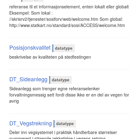
referanse til et informasjonselement, enten lokalt eller globalt
Eksempel: Som lokal :
//skrisrv2/tjenester/sosiforv/web/welcome.htm Som global:
http://www.statkart.no/standard/sosi/ACCESS/welcome.htm
Posisjonskvalitet
datatype
beskrivelse av kvaliteten på stedfestingen
DT_Sideanlegg
datatype
Sideanlegg som trenger egne referanselenker
forvaltningsmessig sett fordi disse ikke er en del av vegen for
øvrig
DT_Vegstrekning
datatype
Deler inn vegsystemet i praktisk håndterbare størrelser
nummerert i stigende rekkefølge i vegens retning