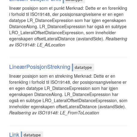
lineær posisjon som et punkt Merknad: Dette er en forenkling
i forhold til ISO19148, der posisjonsangivelsene er en egen
datatype LR_DistanceExpression som har igjen egenskapen
DistanceAlong. LR_DistanceExpression har også en subtype
LRO_LateralOffsetDistanceExpression, som inneholder
egenskapen offsetLateralDistance (avstandSide).
Realisering
av ISO19148: LE_AtLocation
LineærPosisjonStrekning
datatype
lineær posisjon som en strekning Merknad: Dette er en
forenkling i forhold til ISO19148, der posisjonsangivelsene er
en egen datatype LR_DistanceExpression som har igjen
egenskapen DistanceAlong. LR_DistanceExpression har
også en subtype LRO_LateralOffsetDistanceExpression, som
inneholder egenskapen offsetLateralDistance (avstandSide).
Realisering av ISO19148: LE_FromToLocation
Link
datatype