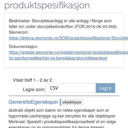
produktspesifikasjon
Beskrivelse: Storulykkeanlegg er alle anlegg i Norge som
faller inn under storulykkeforskriften (FOR-2016-06-03-569)
Navnerom:
https://skjema.geonorge.no/SOSI/produktspesifikasjoner/Storuly
Dokumentasjon:
https://register.geonorge.no/register/versjoner/produktspesifikasjo
for-samfunnssikkerhet-og-beredskap/storulykkeanlegg
Viser treff 1 - 2 av 2
Lagre
Lagre som:
GenerelleEgenskaper
objekttype
abstrakt objekt som bærer en rekke egenskaper som er
fagområde-uavhengige og kan benyttes for alle objekttyper
Merknad: Spesielt i produktspesifikasjonsarbeid vil en velge
egenskaper og av grensningslinjer fra denne klassen.