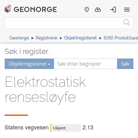
Geonorge
Registrene
Objektregisteret
SOSI Produktspes
Søk i register
Objektregisteret
Søk
Elektrostatisk
rensesløyfe
Statens vegvesen
2.13
Ukjent