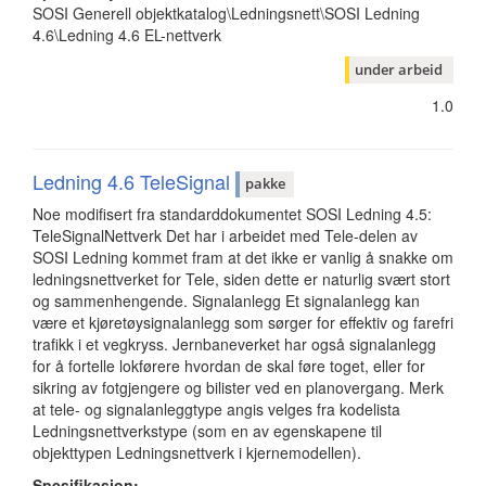
SOSI Generell objektkatalog\Ledningsnett\SOSI Ledning
4.6\Ledning 4.6 EL-nettverk
under arbeid
1.0
Ledning 4.6 TeleSignal
pakke
Noe modifisert fra standarddokumentet SOSI Ledning 4.5:
TeleSignalNettverk Det har i arbeidet med Tele-delen av
SOSI Ledning kommet fram at det ikke er vanlig å snakke om
ledningsnettverket for Tele, siden dette er naturlig svært stort
og sammenhengende. Signalanlegg Et signalanlegg kan
være et kjøretøysignalanlegg som sørger for effektiv og farefri
trafikk i et vegkryss. Jernbaneverket har også signalanlegg
for å fortelle lokførere hvordan de skal føre toget, eller for
sikring av fotgjengere og bilister ved en planovergang. Merk
at tele- og signalanleggtype angis velges fra kodelista
Ledningsnettverkstype (som en av egenskapene til
objekttypen Ledningsnettverk i kjernemodellen).
Spesifikasjon: