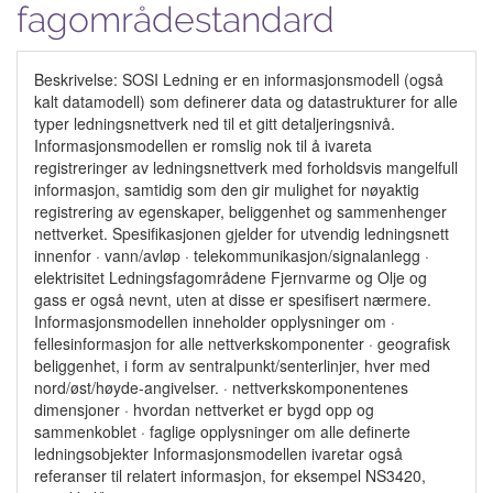
fagområdestandard
Beskrivelse: SOSI Ledning er en informasjonsmodell (også
kalt datamodell) som definerer data og datastrukturer for alle
typer ledningsnettverk ned til et gitt detaljeringsnivå.
Informasjonsmodellen er romslig nok til å ivareta
registreringer av ledningsnettverk med forholdsvis mangelfull
informasjon, samtidig som den gir mulighet for nøyaktig
registrering av egenskaper, beliggenhet og sammenhenger
nettverket. Spesifikasjonen gjelder for utvendig ledningsnett
innenfor · vann/avløp · telekommunikasjon/signalanlegg ·
elektrisitet Ledningsfagområdene Fjernvarme og Olje og
gass er også nevnt, uten at disse er spesifisert nærmere.
Informasjonsmodellen inneholder opplysninger om ·
fellesinformasjon for alle nettverkskomponenter · geografisk
beliggenhet, i form av sentralpunkt/senterlinjer, hver med
nord/øst/høyde-angivelser. · nettverkskomponentenes
dimensjoner · hvordan nettverket er bygd opp og
sammenkoblet · faglige opplysninger om alle definerte
ledningsobjekter Informasjonsmodellen ivaretar også
referanser til relatert informasjon, for eksempel NS3420,