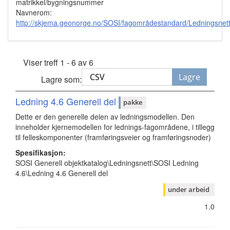
matrikkel/bygningsnummer
Navnerom:
http://skjema.geonorge.no/SOSI/fagområdestandard/Ledningsnett
Viser treff 1 - 6 av 6
Lagre
Lagre som:
Ledning 4.6 Generell del
pakke
Dette er den generelle delen av ledningsmodellen. Den
inneholder kjernemodellen for lednings-fagområdene, i tillegg
til felleskomponenter (framføringsveier og framføringsnoder)
Spesifikasjon:
SOSI Generell objektkatalog\Ledningsnett\SOSI Ledning
4.6\Ledning 4.6 Generell del
under arbeid
1.0