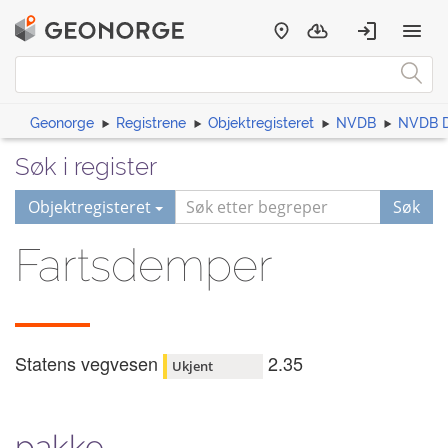
Geonorge
Registrene
Objektregisteret
NVDB
NVDB D
Søk i register
Objektregisteret
Søk
Fartsdemper
Statens vegvesen
2.35
Ukjent
pakke