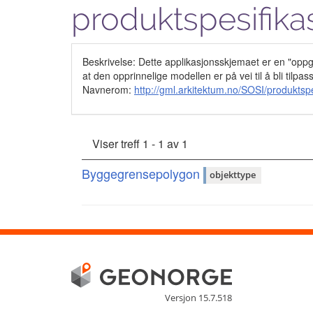
produktspesifika
Beskrivelse: Dette applikasjonsskjemaet er en "opp
at den opprinnelige modellen er på vei til å bli til
Navnerom:
http://gml.arkitektum.no/SOSI/produkts
Viser treff 1 - 1 av 1
Byggegrensepolygon
objekttype