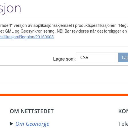
sjon
gradert" versjon av applikasjonsskjemaet i produktspesifikasjonen "Re
passet GML og Geosynkronisering. NB! Bør revideres når det foreligger e
pesifikasjon/Regplan/20160603
La
Lagre som: