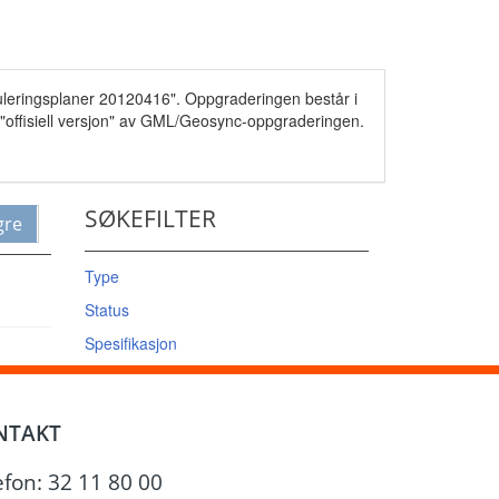
guleringsplaner 20120416". Oppgraderingen består i
n "offisiell versjon" av GML/Geosync-oppgraderingen.
SØKEFILTER
gre
Type
Status
Spesifikasjon