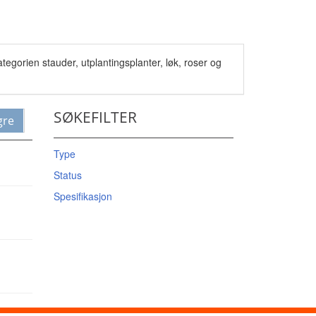
egorien stauder, utplantingsplanter, løk, roser og
SØKEFILTER
gre
Type
Status
Spesifikasjon