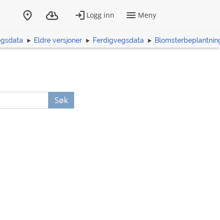
egsdata
Eldre versjoner
Ferdigvegsdata
Blomsterbeplantnin
Søk