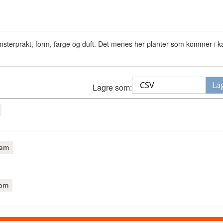
msterprakt, form, farge og duft. Det menes her planter som kommer i kat
La
Lagre som:
ram
ram