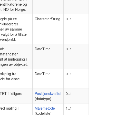
entifikatorene og
l: NO for Norge.
engde på 25
CharacterString
0..1
inkludererer
joner av samme
lgt for å tillate
versjonId.
ad:
DateTime
0..1
datafangsten
t at innlegging i
ngen av objektet.
jellig fra
DateTime
0..1
ode før disse
ET i tidligere
Posisjonskvalitet
0..1
(datatype)
ed måling i
Målemetode
1..1
(kodeliste)