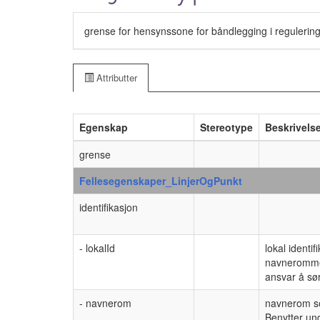
grense for hensynssone for båndlegging i reguleringsp
Attributter
Egenskap
Stereotype
Beskrivels
grense
Fellesegenskaper_LinjerOgPunkt
identifikasjon
- lokalId
lokal identif
navnerommet
ansvar å sør
- navnerom
navnerom som
Benytter un