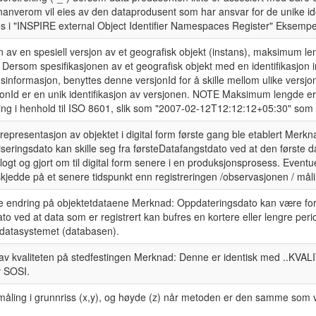
 nanverom vil eies av den dataprodusent som har ansvar for de unike id
res i "INSPIRE external Object Identifier Namespaces Register" Eksempe
on av en spesiell versjon av et geografisk objekt (instans), maksimum l
 Dersom spesifikasjonen av et geografisk objekt med en identifikasjon 
usinformasjon, benyttes denne versjonId for å skille mellom ulike vers
jonId er en unik identifikasjon av versjonen. NOTE Maksimum lengde er va
ring i henhold til ISO 8601, slik som "2007-02-12T12:12:12+05:30" som 
representasjon av objektet i digital form første gang ble etablert Merkn
liseringsdato kan skille seg fra førsteDatafangstdato ved at den første 
ogt og gjort om til digital form senere i en produksjonsprosess. Eventuel
kjedde på et senere tidspunkt enn registreringen /observasjonen / måli
te endring på objektetdataene Merknad: Oppdateringsdato kan være forsk
o ved at data som er registrert kan bufres en kortere eller lengre peri
i datasystemet (databasen).
av kvaliteten på stedfestingen Merknad: Denne er identisk med ..KVALIT
v SOSI.
måling i grunnriss (x,y), og høyde (z) når metoden er den samme som v