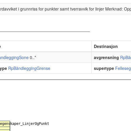
davviket i grunnriss for punkter samt tverravvik for linjer Merknad: Opp
e
Destinasjon
ndleggingSone
0..*
avgrensning
RpBå
ype
RpBåndleggingGrense
supertype
Fellese