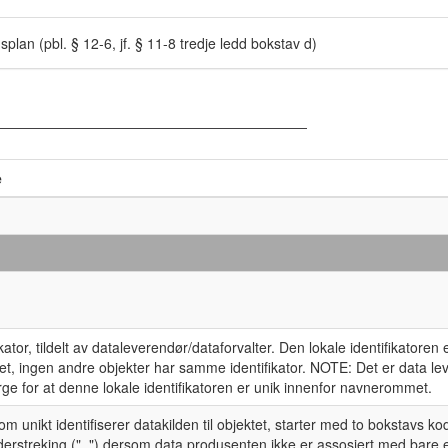
lan (pbl. § 12-6, jf. § 11-8 tredje ledd bokstav d)
e
ikator, tildelt av dataleverendør/dataforvalter. Den lokale identifikatoren 
, ingen andre objekter har samme identifikator. NOTE: Det er data l
ge for at denne lokale identifikatoren er unik innenfor navnerommet.
 unikt identifiserer datakilden til objektet, starter med to bokstavs ko
derstreking ("_") dersom data produsenten ikke er assosiert med bare 