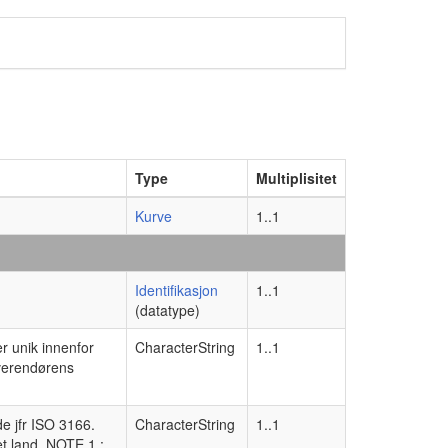
Type
Multiplisitet
Kurve
1..1
Identifikasjon
1..1
(datatype)
er unik innenfor
CharacterString
1..1
everendørens
de jfr ISO 3166.
CharacterString
1..1
et land. NOTE 1 :