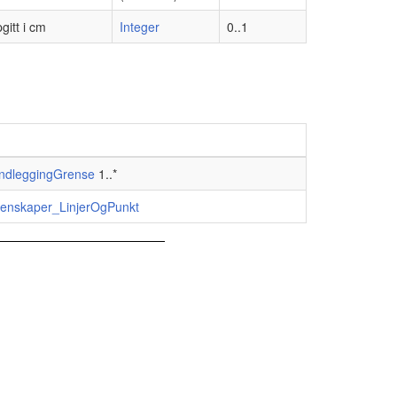
gitt i cm
Integer
0..1
ndleggingGrense
1..*
genskaper_LinjerOgPunkt