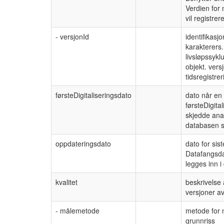
Verdien for
vil registre
- versjonId
identifikasj
karakterers.
livsløpssykl
objekt. vers
tidsregistre
førsteDigitaliseringsdato
dato når en 
førsteDigita
skjedde anal
databasen s
oppdateringsdato
dato for sis
Datafangsdat
legges inn 
kvalitet
beskrivelse 
versjoner a
- målemetode
metode for 
grunnriss