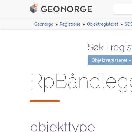
Geonorge
Registrene
Objektregisteret
SOS
Søk i regis
Objektregisteret
RpBåndleg
objekttype