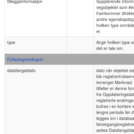
tilleggsinformasjon
Supplerende infor
vegobjektet som ik
framkommer direkte
andre egenskapstype
hvilken type område
er.
type
Angir hvilken type 
det er tale om.
Fellesegenskaper
datafangstdato
dato når objektet si
ble registrert/observ
terrenget Merknad:
tilfeller er denne for
fra Oppdateringsdat
registrerte endringe
bufres i en kortere e
lengre periode før d
legges inn i databa
førstegangsregistre
settes Datafangstdat