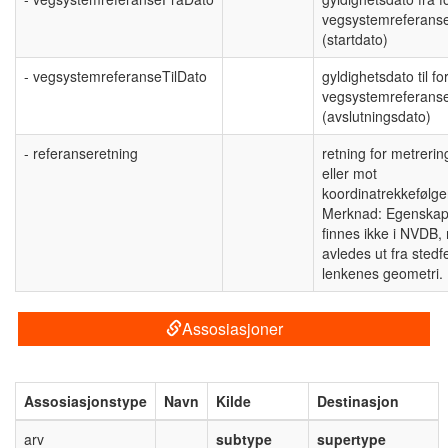
vegsystemreferans
(startdato)
- vegsystemreferanseTilDato
gyldighetsdato til fo
vegsystemreferans
(avslutningsdato)
- referanseretning
retning for metreri
eller mot
koordinatrekkefølge
Merknad: Egenska
finnes ikke i NVDB,
avledes ut fra stedf
lenkenes geometri.
Assosiasjoner
Assosiasjonstype
Navn
Kilde
Destinasjon
arv
subtype
supertype