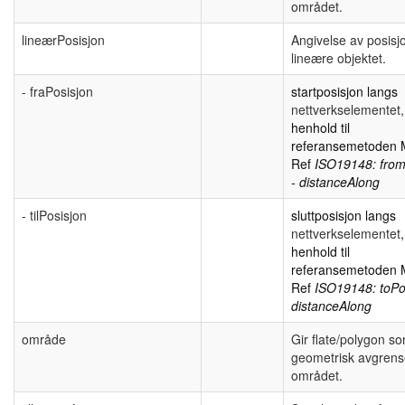
området.
lineærPosisjon
Angivelse av posisj
lineære objektet.
- fraPosisjon
startposisjon langs
nettverkselementet,
henhold til
referansemetoden
Ref
ISO19148: from
- distanceAlong
- tilPosisjon
sluttposisjon langs
nettverkselementet
,
henhold til
referansemetoden
Ref
ISO19148: toPos
distanceAlong
område
Gir flate/polygon s
geometrisk avgrens
området.