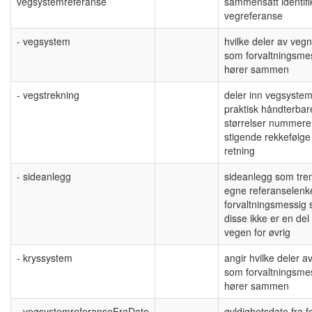
vegsystemreferanse
sammensatt identifik
vegreferanse
- vegsystem
hvilke deler av vegn
som forvaltningsme
hører sammen
- vegstrekning
deler inn vegsystem
praktisk håndterbar
størrelser nummerer
stigende rekkefølge
retning
- sideanlegg
sideanlegg som tre
egne referanselenk
forvaltningsmessig s
disse ikke er en del
vegen for øvrig
- kryssystem
angir hvilke deler av
som forvaltningsmes
hører sammen
- vegsystemreferanseFraDato
gyldighetsdato fra f