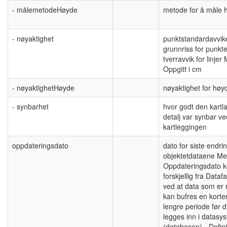
- målemetodeHøyde
metode for å måle 
- nøyaktighet
punktstandardavvike
grunnriss for punkt
tverravvik for linjer
Oppgitt i cm
- nøyaktighetHøyde
nøyaktighet for høy
- synbarhet
hvor godt den kartl
detalj var synbar ve
kartleggingen
oppdateringsdato
dato for siste endri
objektetdataene Me
Oppdateringsdato 
forskjellig fra Data
ved at data som er r
kan bufres en korter
lengre periode før d
legges inn i datasy
(databasen). -Defini