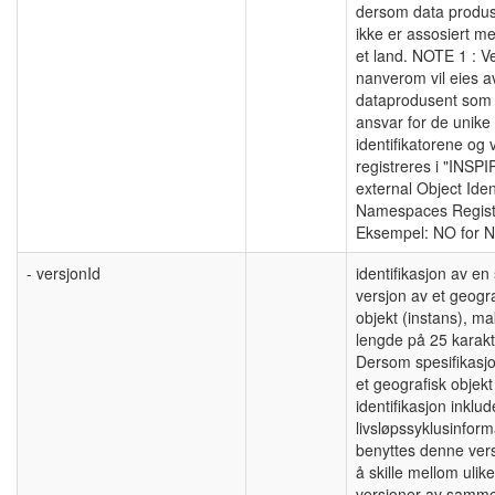
dersom data produ
ikke er assosiert m
et land. NOTE 1 : Ve
nanverom vil eies a
dataprodusent som
ansvar for de unike
identifikatorene og v
registreres i "INSP
external Object Ident
Namespaces Regist
Eksempel: NO for N
- versjonId
identifikasjon av en 
versjon av et geogra
objekt (instans), 
lengde på 25 karakt
Dersom spesifikasj
et geografisk objek
identifikasjon inklud
livsløpssyklusinform
benyttes denne vers
å skille mellom ulike
versjoner av samme