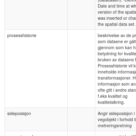
Date and time at wh
version of the spatia
was inserted or cha
the spatial data set.
prosesshistorie
beskrivelse av de p
som dataene er gåt
gjennom som kan h
betydning for kvalit
bruken av dataene
Prosesshistorie vil 
inneholde informas
transformasjoner. H
informasjon som an
ofte gitt i andre sta
f.eks kvalitet og
kvalitetsikring.
sideposisjon
Angir sideposisjon i 
vegobjekt i forhold t
metreringsretning