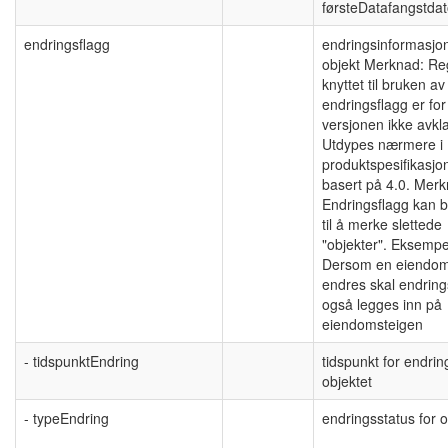
førsteDatafangstdat
endringsflagg
endringsinformasjo
objekt Merknad: Re
knyttet til bruken av
endringsflagg er fo
versjonen ikke avkla
Utdypes nærmere i
produktspesifikasjo
basert på 4.0. Merk
Endringsflagg kan b
til å merke slettede
"objekter". Eksempe
Dersom en eiendo
endres skal endring
også legges inn på
eiendomsteigen
- tidspunktEndring
tidspunkt for endrin
objektet
- typeEndring
endringsstatus for o