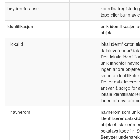
høydereferanse
koordinatregistering
topp eller bunn av e
identifikasjon
unik identifikasjon a
objekt
- lokalId
lokal identifikator, ti
dataleverendør/data
Den lokale identifik
unik innenfor navn
ingen andre objekte
samme identifikato
Det er data levere
ansvar å sørge for 
lokale identifikatore
innenfor navnerom
- navnerom
navnerom som unik
identifiserer datakild
objektet, starter me
bokstavs kode jfr I
Benytter understreki