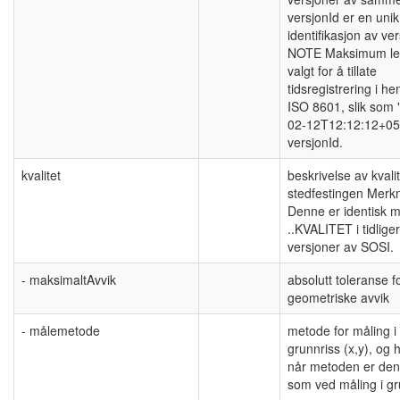
versjonId er en unik
identifikasjon av ve
NOTE Maksimum le
valgt for å tillate
tidsregistrering i hen
ISO 8601, slik som 
02-12T12:12:12+05
versjonId.
kvalitet
beskrivelse av kvali
stedfestingen Merk
Denne er identisk 
..KVALITET i tidlige
versjoner av SOSI.
- maksimaltAvvik
absolutt toleranse f
geometriske avvik
- målemetode
metode for måling i
grunnriss (x,y), og 
når metoden er de
som ved måling i gr