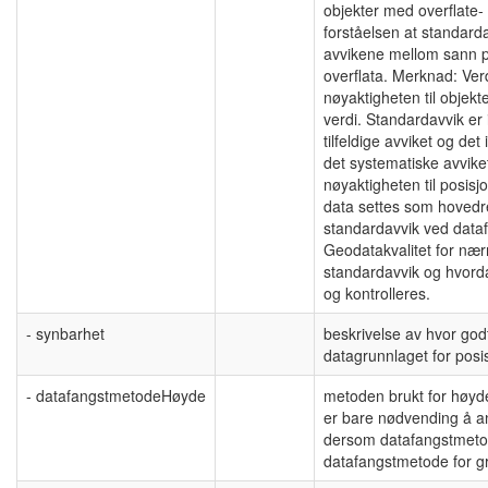
objekter med overflate-
forståelsen at standard
avvikene mellom sann 
overflata. Merknad: Ver
nøyaktigheten til obje
verdi. Standardavvik er
tilfeldige avviket og det
det systematiske avviket
nøyaktigheten til posis
data settes som hovedreg
standardavvik ved data
Geodatakvalitet for nær
standardavvik og hvord
og kontrolleres.
- synbarhet
beskrivelse av hvor god
datagrunnlaget for posis
- datafangstmetodeHøyde
metoden brukt for høyde
er bare nødvending å a
dersom datafangstmetod
datafangstmetode for gr