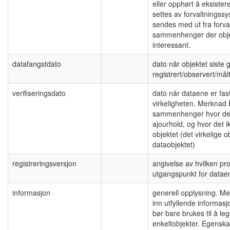
eller opphørt å eksist
settes av forvaltningssy
sendes med ut fra forva
sammenhenger der objek
interessant.
datafangstdato
dato når objektet siste 
registrert/observert/målt
verifiseringsdato
dato når dataene er fas
virkeligheten. Merknad 
sammenhenger hvor det 
ajourhold, og hvor det i
objektet (det virkelige 
dataobjektet)
registreringsversjon
angivelse av hvilken pr
utgangspunkt for datae
informasjon
generell opplysning. Me
inn utfyllende informas
bør bare brukes til å l
enkeltobjekter. Egenskap