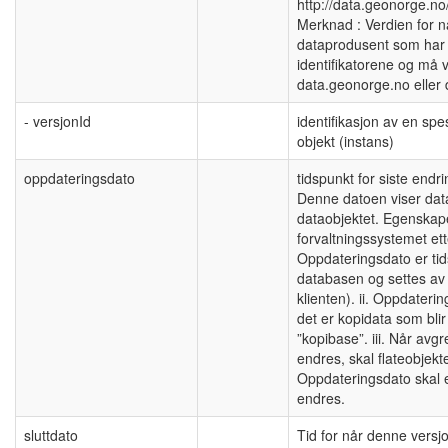
http://data.geonorge.no
Merknad : Verdien for n
dataprodusent som har 
identifikatorene og må v
data.geonorge.no eller
- versjonId
identifikasjon av en spe
objekt (instans)
oppdateringsdato
tidspunkt for siste end
Denne datoen viser dat
dataobjektet. Egenskap
forvaltningssystemet ett
Oppdateringsdato er tid
databasen og settes av 
klienten). ii. Oppdateri
det er kopidata som blir 
”kopibase”. iii. Når avgre
endres, skal flateobjekt
Oppdateringsdato skal 
endres.
sluttdato
Tid for når denne versjo