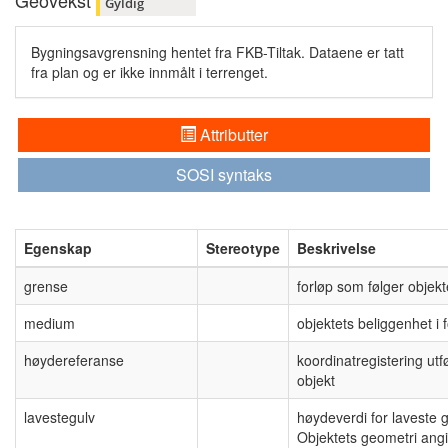
Geovekst
Gyldig
Bygningsavgrensning hentet fra FKB-Tiltak. Dataene er tatt
fra plan og er ikke innmålt i terrenget.
Attributter
SOSI syntaks
Egenskap
Stereotype
Beskrivelse
grense
forløp som følger objekt
medium
objektets beliggenhet i f
høydereferanse
koordinatregistering utf
objekt
lavestegulv
høydeverdi for laveste 
Objektets geometri ang