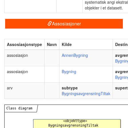
systematisk angi ekstr
objekter i et datasett.
Assosiasjoner
Assosiasjonstype
Navn
Kilde
Destin
assosiasjon
AnnenBygning
avgre
Bygnin
assosiasjon
Bygning
avgre
Bygnin
arv
subtype
super
BygningsavgrensningTiltak