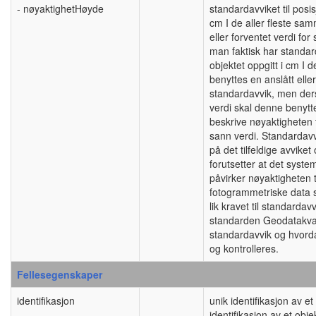
- nøyaktighetHøyde
standardavviket til posis
cm I de aller fleste sa
eller forventet verdi f
man faktisk har standard
objektet oppgitt i cm I
benyttes en anslått eller
standardavvik, men de
verdi skal denne benytt
beskrive nøyaktigheten 
sann verdi. Standardavv
på det tilfeldige avviket
forutsetter at det system
påvirker nøyaktigheten t
fotogrammetriske data 
lik kravet til standarda
standarden Geodatakvali
standardavvik og hvord
og kontrolleres.
Fellesegenskaper
identifikasjon
unik identifikasjon av 
identifikasjon av et obj