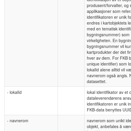
produsent/forvalter, og
applikasjoner som refera
identifikatoren er unik f
endres i kartobjektets l
med en tematisk identif
bygningsnummer) som uni
virkeligheten. En byg
bygningsnummer vil ku
kartprodukter der det fin
hver av dem. For FKB b
unique identifier) som l
lokalId alene alltid vil v
navnerom også angis. 
datasettet.
- lokalId
lokal identifikator av e
dataleverendørens ansva
identifikatoren er unik
FKB-data benyttes UUID
- navnerom
navnerom som unikt ident
objekt, anbefales å væ