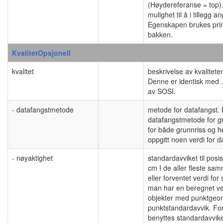
(Høydereferanse = top)
mulighet til å i tillegg a
Egenskapen brukes primæ
bakken.
KvalitetOpsjonell
kvalitet
beskrivelse av kvalitet
Denne er identisk med .
av SOSI.
- datafangstmetode
metode for datafangst.
datafangstmetode for gru
for både grunnriss og h
oppgitt noen verdi for
- nøyaktighet
standardavviket til posis
cm I de aller fleste sa
eller forventet verdi f
man har en beregnet ve
objekter med punktgeome
punktstandardavvik. Fo
benyttes standardavviket