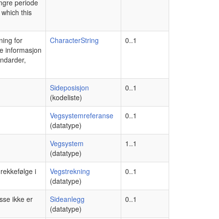
engre periode
 which this
ing for
CharacterString
0..1
de informasjon
andarder,
Sideposisjon
0..1
(kodeliste)
Vegsystemreferanse
0..1
(datatype)
Vegsystem
1..1
(datatype)
rekkefølge i
Vegstrekning
0..1
(datatype)
sse ikke er
Sideanlegg
0..1
(datatype)