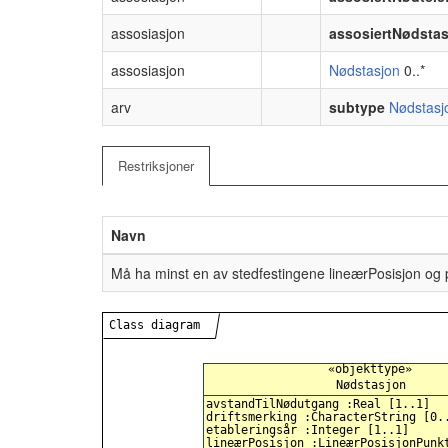
assosiasjon
assosiertNødsta
assosiasjon
Nødstasjon
0..*
arv
subtype
Nødstasj
Restriksjoner
Navn
Må ha minst en av stedfestingene lineærPosisjon og 