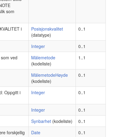
. NOTE
slik som
.KVALITET i
Posisjonskvalitet
0..1
(datatype)
Integer
0..1
e som ved
Målemetode
1..1
(kodeliste)
MålemetodeHøyde
0..1
(kodeliste)
: Oppgitt i
Integer
0..1
Integer
0..1
Synbarhet
(kodeliste)
0..1
e forskjellig
Date
0..1