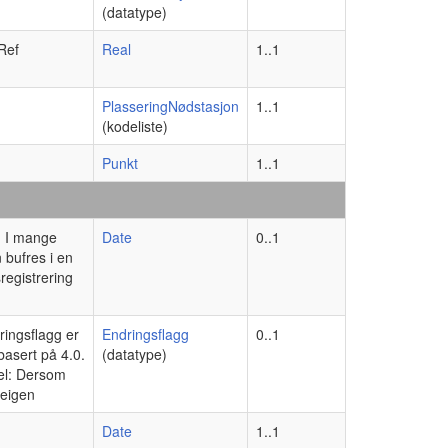
(datatype)
Ref
Real
1..1
PlasseringNødstasjon
1..1
(kodeliste)
Punkt
1..1
d: I mange
Date
0..1
n bufres i en
registrering
ringsflagg er
Endringsflagg
0..1
basert på 4.0.
(datatype)
pel: Dersom
teigen
Date
1..1