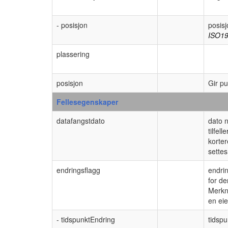
- posisjon
posisj
ISO19
plassering
posisjon
Gir pu
Fellesegenskaper
datafangstdato
dato n
tilfel
korter
settes
endringsflagg
endrin
for de
Merkn
en ei
- tidspunktEndring
tidspu