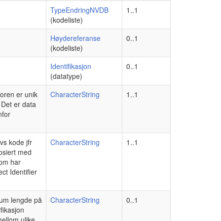
TypeEndringNVDB
1..1
(kodeliste)
Høydereferanse
0..1
(kodeliste)
Identifikasjon
0..1
(datatype)
toren er unik
CharacterString
1..1
 Det er data
nfor
vs kode jfr
CharacterString
1..1
osiert med
som har
ct Identifier
imum lengde på
CharacterString
0..1
fikasjon
mellom ulike