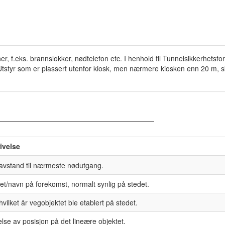
oner, f.eks. brannslokker, nødtelefon etc. I henhold til Tunnelsikkerhets
Utstyr som er plassert utenfor kiosk, men nærmere kiosken enn 20 m,
ivelse
 avstand til nærmeste nødutgang.
tet/navn på forekomst, normalt synlig på stedet.
hvilket år vegobjektet ble etablert på stedet.
lse av posisjon på det lineære objektet.