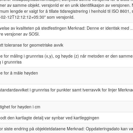
ner av samme objekt. versjonId er en unik identifikasjon av versjonen
um lengde er valgt for å tillate tidsregistrering i henhold til ISO 8601, 
-02-12T12:12:12+05:30" som versjonId.
velse av kvaliteten på stedfestingen Merknad: Denne er identisk med .
ere versjoner av SOSI.
tt toleranse for geometriske avvik
e for måling i grunnriss (x,y), og høyde (z) når metoden er den samm
 i grunnriss
e for å måle høyden
tandardavviket i grunnriss for punkter samt tverravvik for linjer Merknad
ighet for høyden i cm
odt den kartlagte detalj var synbar ved kartleggingen
or siste endring på objektetdataene Merknad: Oppdateringsdato kan vær