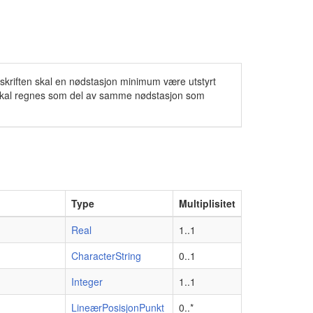
forskriften skal en nødstasjon minimum være utstyrt
 skal regnes som del av samme nødstasjon som
Type
Multiplisitet
Real
1..1
CharacterString
0..1
Integer
1..1
LineærPosisjonPunkt
0..*