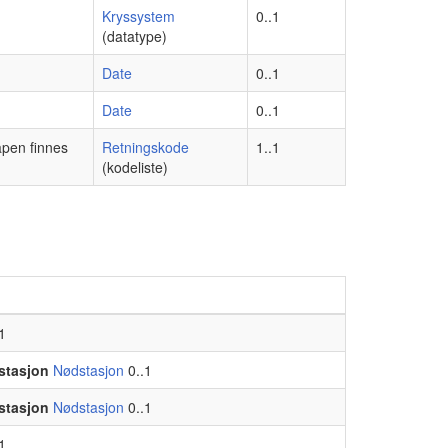
Kryssystem
0..1
(datatype)
Date
0..1
Date
0..1
apen finnes
Retningskode
1..1
(kodeliste)
1
stasjon
Nødstasjon
0..1
stasjon
Nødstasjon
0..1
1