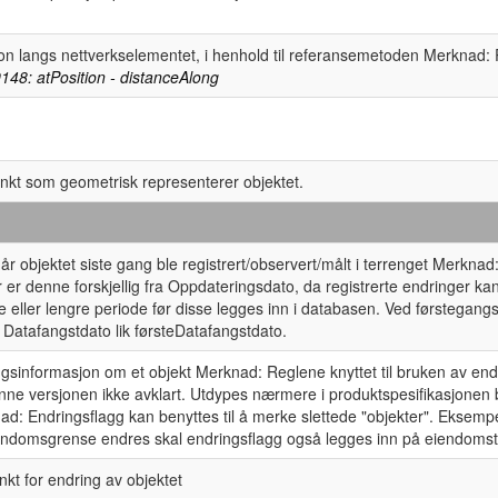
on langs nettverkselementet, i henhold til referansemetoden Merknad: 
148: atPosition - distanceAlong
nkt som geometrisk representerer objektet.
år objektet siste gang ble registrert/observert/målt i terrenget Merkna
ler er denne forskjellig fra Oppdateringsdato, da registrerte endringer ka
e eller lengre periode før disse legges inn i databasen. Ved førstegangs
 Datafangstdato lik førsteDatafangstdato.
gsinformasjon om et objekt Merknad: Reglene knyttet til bruken av end
nne versjonen ikke avklart. Utdypes nærmere i produktspesifikasjonen 
ad: Endringsflagg kan benyttes til å merke slettede "objekter". Eksem
endomsgrense endres skal endringsflagg også legges inn på eiendoms
nkt for endring av objektet