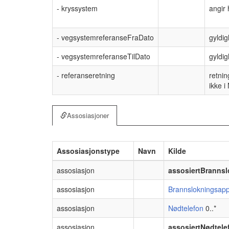
- kryssystem
angir 
- vegsystemreferanseFraDato
gyldig
- vegsystemreferanseTilDato
gyldig
- referanseretning
retni
ikke i
Assosiasjoner
Assosiasjonstype
Navn
Kilde
assosiasjon
assosiertBranns
assosiasjon
Brannslokningsapp
assosiasjon
Nødtelefon
0..*
assosiasjon
assosiertNødtele