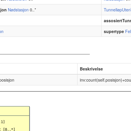
sjon
Nødstasjon
0..*
TunnelløpUten
assosiertTun
on
supertype
Fe
Beskrivelse
posisjon
inv:count(self.posisjon)+co