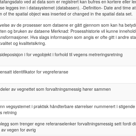
tafangsdato ved at data som er registrert kan bufres en kortere eller l
sse legges inn i datasystemet (databasen). -Definition- Date and time at
n of the spatial object was inserted or changed in the spatial data set.
ivelse av de prosesser som dataene er gått gjennom som kan ha betydn
eten og bruken av dataene Merknad: Prosesshistorie vil kunne innehol
nsformasjoner. Hva slags informasjon som angis er ofte gitt i andre st
kvalitet og kvalitetsikring.
sideposisjon i for vegobjekt i forhold til vegens metreringsretning
satt identifikator for vegreferanse
e deler av vegnettet som forvaltningsmessig hører sammen
inn vegsystemet i praktisk håndterbare størrelser nummerert i stigende 
s retning
legg som trenger egne referanselenker forvaltningsmessig sett fordi di
 av vegen for øvrig