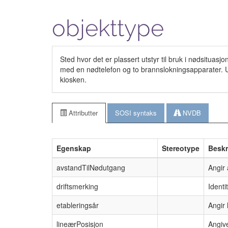
objekttype
Sted hvor det er plassert utstyr til bruk i nødsituasj
med en nødtelefon og to brannslokningsapparater. 
kiosken.
Attributter
SOSI syntaks
NVDB
Egenskap
Stereotype
Beskr
avstandTilNødutgang
Angir
driftsmerking
Identi
etableringsår
Angir 
lineærPosisjon
Angive