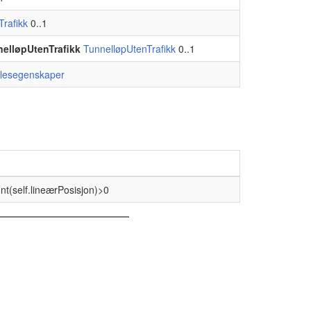
Trafikk
0..1
nelløpUtenTrafikk
TunnelløpUtenTrafikk
0..1
llesegenskaper
unt(self.lineærPosisjon)>0