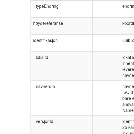
- typeEndring
endrin
høydereferanse
koordi
identifikasjon
unik i
- lokalId
lokal 
innen
levere
navne
- navnerom
navner
ISO 3
bare 
ansvar
Names
- versjonId
identi
25 kar
inklud