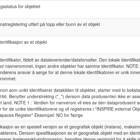
gsstatus for objektet
natregistering utført på topp eller bunn av et objekt
dentifikasjon av et objekt
identifikator, tildelt av dataleverendør/dataforvalter. Den lokale identifika
for navnerommet, ingen andre objekter har samme identifikator. NOTE:
ndørens ansvar å sørge for at denne lokale identifikatoren er unik inne
rommet.
om som unikt identifiserer datakilden til objektet, starter med to boksta
166. Benytter understreking ("_") dersom data produsenten ikke er ass
et land. NOTE 1 : Verdien for nanverom vil eies av den dataprodusent 
 for de unike identifikatorene og vil registreres i "INSPIRE external Obje
paces Register" Eksempel: NO for Norge.
fikasjon av en spesiell versjon av et geografisk objekt (instans), maks
akterers. Dersom spesifikasjonen av et geografisk objekt med en identi
ererer livsløpssyklusinformasjon, benyttes denne versjonId for å skille 