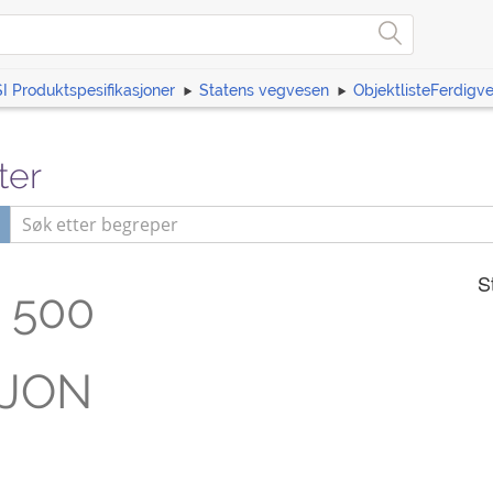
I Produktspesifikasjoner
Statens vegvesen
ObjektlisteFerdigv
ter
n
S
500
JON