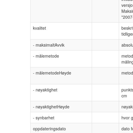
versjo
Maksim
"2007
kvalitet
beskri
tidlig
- maksimaltAvvik
absolu
- målemetode
metod
måling
- målemetodeHøyde
metod
- nøyaktighet
punkts
cm
- nøyaktighetHøyde
nøyakt
- synbarhet
hvor g
oppdateringsdato
dato f