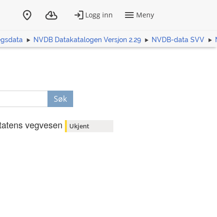
egsdata
NVDB Datakatalogen Versjon 2.29
NVDB-data SVV
Søk
tatens vegvesen
Ukjent