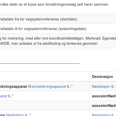
hvilke deler av et kryss som forvaltningsmessig sett hører sammen
hetsdato fra for vegsystemreferanse (startdato)
hetsdato til for vegsystemreferanse (avslutningsdato)
ng for metrering, med eller mot koordinatrekkefølgen. Merknad: Egensk
 NVDB, men avledes ut fra stedfesting og lenkenes geometri.
Destinasjon
lokningsapparat
Brannslokningsapparat
0..*
Nødstasjon
0..
arat
0..*
assosiertNød
assosiertNød
fon
Nødtelefon
0..*
Nødstasjon
0..