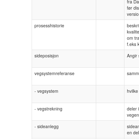
fra Da
før di
versio
prosesshistorie
beskr
kvalit
om tra
f.eks 
sideposisjon
Angir 
vegsystemreferanse
sammen
- vegsystem
hvilk
- vegstrekning
deler 
vegen
- sideanlegg
sidean
en del