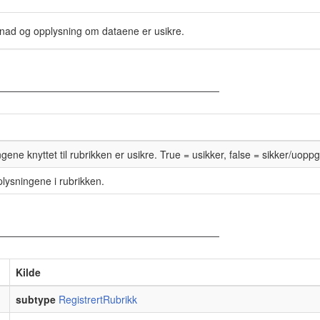
knad og opplysning om dataene er usikre.
ne knyttet til rubrikken er usikre. True = usikker, false = sikker/uoppgi
plysningene i rubrikken.
Kilde
subtype
RegistrertRubrikk