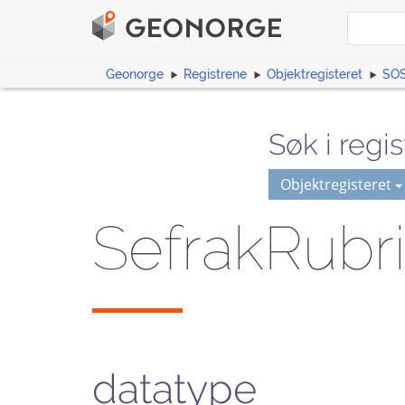
Geonorge
Registrene
Objektregisteret
SOS
Søk i regis
Objektregisteret
SefrakRubr
datatype