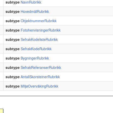
subtype
NavnRubrikk
subtype
HovedmålRubrikk
subtype
ObjektnummerRubrikk
subtype
FotohenvisningerRubrikk
subtype
SefrakKodelisteRubrikk
subtype
SefrakKodeRubrikk
subtype
BygningerRubrikk
subtype
SefrakReferanserRubrikk
subtype
AntallSkorsteinerRubrikk
subtype
MiljøOvervåkingRubrikk