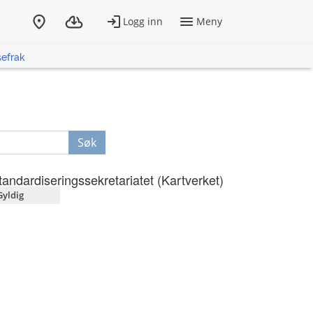
sefrak
Søk
tandardiseringssekretariatet (Kartverket)
Gyldig