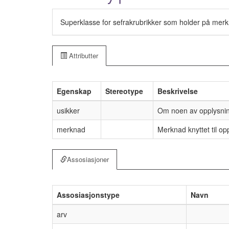
Superklasse for sefrakrubrikker som holder på mer
Attributter
Egenskap
Stereotype
Beskrivelse
usikker
Om noen av opplysninge
merknad
Merknad knyttet til op
Assosiasjoner
Assosiasjonstype
Navn
arv