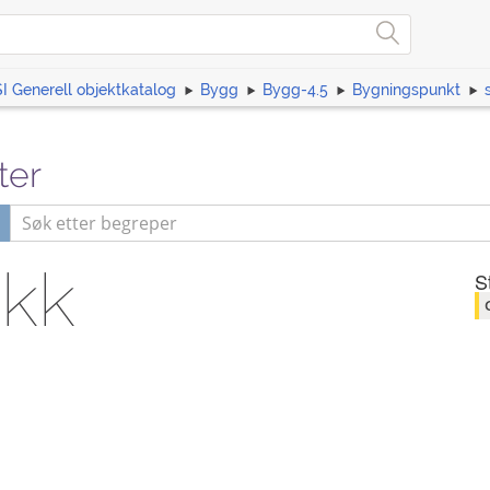
I Generell objektkatalog
Bygg
Bygg-4.5
Bygningspunkt
ter
ikk
S