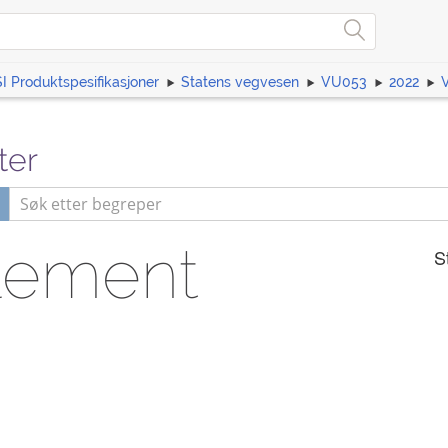
I Produktspesifikasjoner
Statens vegvesen
VU053
2022
ter
lement
S