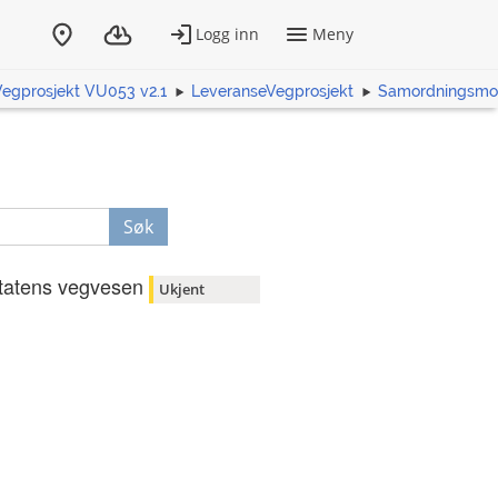
Vegprosjekt VU053 v2.1
LeveranseVegprosjekt
Samordningsmo
Søk
tatens vegvesen
Ukjent