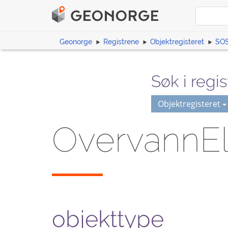
Geonorge
Registrene
Objektregisteret
SOS
Søk i regis
Objektregisteret
OvervannE
objekttype