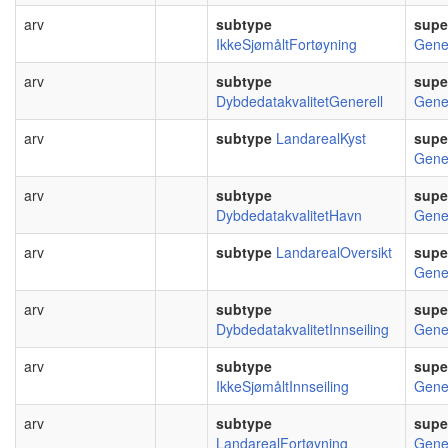
arv
subtype
supe
IkkeSjømåltFortøyning
Gene
arv
subtype
supe
DybdedatakvalitetGenerell
Gene
arv
subtype
LandarealKyst
supe
Gene
arv
subtype
supe
DybdedatakvalitetHavn
Gene
arv
subtype
LandarealOversikt
supe
Gene
arv
subtype
supe
DybdedatakvalitetInnseiling
Gene
arv
subtype
supe
IkkeSjømåltInnseiling
Gene
arv
subtype
supe
LandarealFortøyning
Gene