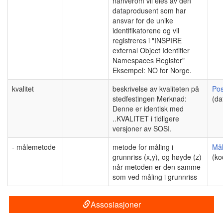
nanverom vil eies av den
dataprodusent som har
ansvar for de unike
identifikatorene og vil
registreres i "INSPIRE
external Object Identifier
Namespaces Register"
Eksempel: NO for Norge.
kvalitet
beskrivelse av kvaliteten på
Pos
stedfestingen Merknad:
(da
Denne er identisk med
..KVALITET i tidligere
versjoner av SOSI.
- målemetode
metode for måling i
Må
grunnriss (x,y), og høyde (z)
(ko
når metoden er den samme
som ved måling i grunnriss
Assosiasjoner