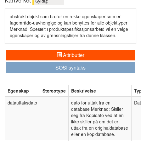
Kartverket
Gyldig
abstrakt objekt som bærer en rekke egenskaper som er
fagområde-uavhengige og kan benyttes for alle objekttyper
Merknad: Spesielt i produktspesifikasjonsarbeid vil en velge
egenskaper og av grensningslinjer fra denne klassen.
Attributter
SOSI syntaks
Egenskap
Stereotype
Beskrivelse
Ty
datauttaksdato
dato for uttak fra en
Da
database Merknad: Skiller
seg fra Kopidato ved at en
ikke skiller på om det er
uttak fra en originaldatabase
eller en kopidatabase.