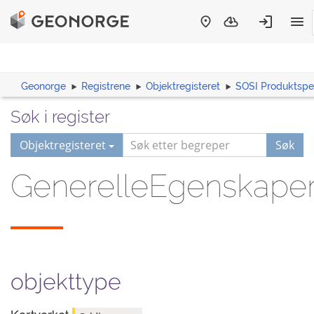
Geonorge
Registrene
Objektregisteret
SOSI Produktspes
Søk i register
Objektregisteret
Søk
GenerelleEgenskaperD
objekttype