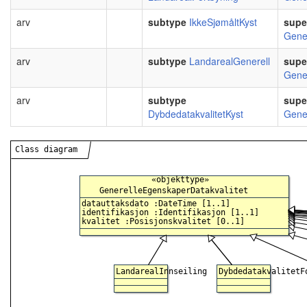
arv
subtype
IkkeSjømåltKyst
supe
Gene
arv
subtype
LandarealGenerell
supe
Gene
arv
subtype
supe
DybdedatakvalitetKyst
Gene