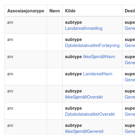
Assosiasjonstype
Navn
Kilde
Dest
arv
subtype
supe
LandarealInnseiling
Gene
arv
subtype
supe
DybdedatakvalitetFortøyning
Gene
arv
subtype
IkkeSjømåltHavn
supe
Gene
arv
subtype
LandarealHavn
supe
Gene
arv
subtype
supe
IkkeSjømåltOversikt
Gene
arv
subtype
supe
DybdedatakvalitetOversikt
Gene
arv
subtype
supe
IkkeSjømåltGenerell
Gene