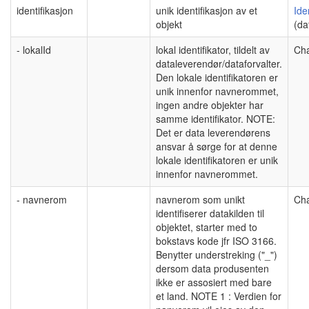
identifikasjon
unik identifikasjon av et
Ide
objekt
(da
- lokalId
lokal identifikator, tildelt av
Cha
dataleverendør/dataforvalter.
Den lokale identifikatoren er
unik innenfor navnerommet,
ingen andre objekter har
samme identifikator. NOTE:
Det er data leverendørens
ansvar å sørge for at denne
lokale identifikatoren er unik
innenfor navnerommet.
- navnerom
navnerom som unikt
Cha
identifiserer datakilden til
objektet, starter med to
bokstavs kode jfr ISO 3166.
Benytter understreking ("_")
dersom data produsenten
ikke er assosiert med bare
et land. NOTE 1 : Verdien for