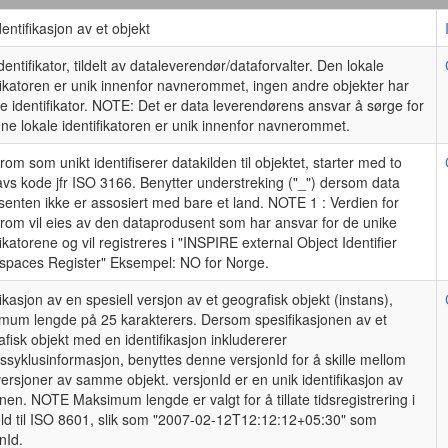
dentifikasjon av et objekt
identifikator, tildelt av dataleverendør/dataforvalter. Den lokale
fikatoren er unik innenfor navnerommet, ingen andre objekter har
 identifikator. NOTE: Det er data leverendørens ansvar å sørge for
ne lokale identifikatoren er unik innenfor navnerommet.
om som unikt identifiserer datakilden til objektet, starter med to
vs kode jfr ISO 3166. Benytter understreking ("_") dersom data
enten ikke er assosiert med bare et land. NOTE 1 : Verdien for
rom vil eies av den dataprodusent som har ansvar for de unike
fikatorene og vil registreres i "INSPIRE external Object Identifier
paces Register" Eksempel: NO for Norge.
fikasjon av en spesiell versjon av et geografisk objekt (instans),
mum lengde på 25 karakterers. Dersom spesifikasjonen av et
fisk objekt med en identifikasjon inkludererer
pssyklusinformasjon, benyttes denne versjonId for å skille mellom
versjoner av samme objekt. versjonId er en unik identifikasjon av
nen. NOTE Maksimum lengde er valgt for å tillate tidsregistrering i
ld til ISO 8601, slik som "2007-02-12T12:12:12+05:30" som
nId.