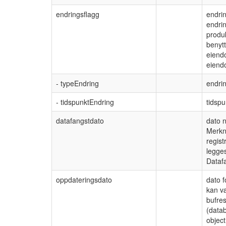
endringsflagg
endrin
endrin
produ
benytt
eiend
eiend
- typeEndring
endrin
- tidspunktEndring
tidspu
datafangstdato
dato n
Merkna
regist
legges
Datafa
oppdateringsdato
dato 
kan væ
bufres
(datab
object