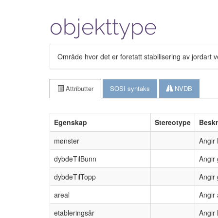
objekttype
Område hvor det er foretatt stabilisering av jordart
Attributter
SOSI syntaks
NVDB
Egenskap
Stereotype
Beskr
mønster
Angir 
dybdeTilBunn
Angir 
dybdeTilTopp
Angir 
areal
Angir 
etableringsår
Angir 