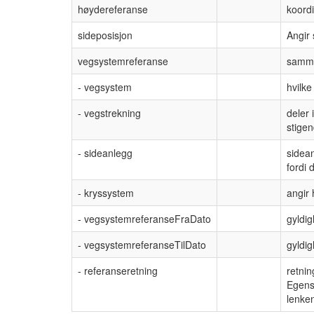
høydereferanse
koordi
sideposisjon
Angir 
vegsystemreferanse
sammen
- vegsystem
hvilk
- vegstrekning
deler 
stigen
- sideanlegg
sidea
fordi 
- kryssystem
angir 
- vegsystemreferanseFraDato
gyldig
- vegsystemreferanseTilDato
gyldig
- referanseretning
retnin
Egens
lenke