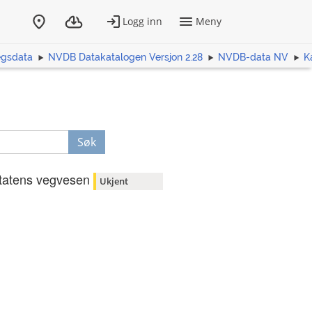
egsdata
NVDB Datakatalogen Versjon 2.28
NVDB-data NV
K
Søk
tatens vegvesen
Ukjent