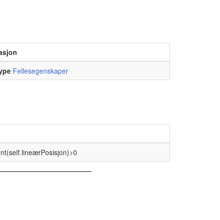
asjon
ype
Fellesegenskaper
unt(self.lineærPosisjon)>0