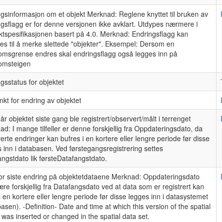
gsinformasjon om et objekt Merknad: Reglene knyttet til bruken av
gsflagg er for denne versjonen ikke avklart. Utdypes nærmere i
ktspesifikasjonen basert på 4.0. Merknad: Endringsflagg kan
es til å merke slettede "objekter". Eksempel: Dersom en
omsgrense endres skal endringsflagg også legges inn på
omsteigen
gsstatus for objektet
nkt for endring av objektet
år objektet siste gang ble registrert/observert/målt i terrenget
d: I mange tilfeller er denne forskjellig fra Oppdateringsdato, da
rerte endringer kan bufres i en kortere eller lengre periode før disse
 inn i databasen. Ved førstegangsregistrering settes
ngstdato lik førsteDatafangstdato.
for siste endring på objektetdataene Merknad: Oppdateringsdato
re forskjellig fra Datafangsdato ved at data som er registrert kan
 en kortere eller lengre periode før disse legges inn i datasystemet
asen). -Definition- Date and time at which this version of the spatial
 was inserted or changed in the spatial data set.