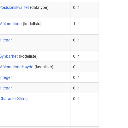
Posisjonskvalitet
(datatype)
0..1
Målemetode
(kodeliste)
1..1
Integer
0..1
Synbarhet
(kodeliste)
0..1
MålemetodeHøyde
(kodeliste)
0..1
Integer
0..1
Integer
0..1
CharacterString
0..1