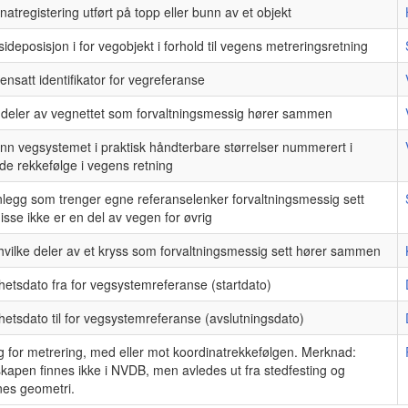
natregistering utført på topp eller bunn av et objekt
sideposisjon i for vegobjekt i forhold til vegens metreringsretning
satt identifikator for vegreferanse
e deler av vegnettet som forvaltningsmessig hører sammen
inn vegsystemet i praktisk håndterbare størrelser nummerert i
de rekkefølge i vegens retning
nlegg som trenger egne referanselenker forvaltningsmessig sett
disse ikke er en del av vegen for øvrig
hvilke deler av et kryss som forvaltningsmessig sett hører sammen
hetsdato fra for vegsystemreferanse (startdato)
hetsdato til for vegsystemreferanse (avslutningsdato)
g for metrering, med eller mot koordinatrekkefølgen. Merknad:
kapen finnes ikke i NVDB, men avledes ut fra stedfesting og
nes geometri.