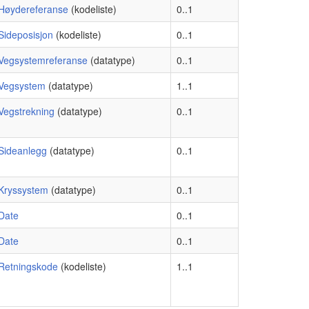
Høydereferanse
(kodeliste)
0..1
Sideposisjon
(kodeliste)
0..1
Vegsystemreferanse
(datatype)
0..1
Vegsystem
(datatype)
1..1
Vegstrekning
(datatype)
0..1
Sideanlegg
(datatype)
0..1
Kryssystem
(datatype)
0..1
Date
0..1
Date
0..1
Retningskode
(kodeliste)
1..1