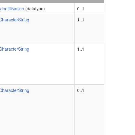
Identifikasjon
(datatype)
0..1
CharacterString
1..1
CharacterString
1..1
CharacterString
0..1