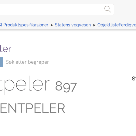
I Produktspesifikasjoner
Statens vegvesen
ObjektlisteFerdigv
ter
tpeler
S
897
ENTPELER