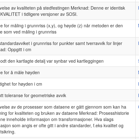
velse av kvaliteten på stedfestingen Merknad: Denne er identisk
KVALITET i tidligere versjoner av SOSI.
 for måling i grunnriss (x,y), og høyde (z) når metoden er den
 som ved måling i grunnriss
tandardavviket i grunnriss for punkter samt tverravvik for linjer
ad: Oppgitt i cm
odt den kartlagte detalj var synbar ved kartleggingen
e for å måle høyden
ighet for høyden i cm
tt toleranse for geometriske avvik
ivelse av de prosesser som dataene er gått gjennom som kan ha
ing for kvaliteten og bruken av dataene Merknad: Prosesshistorie
unne inneholde informasjon om transformasjoner. Hva slags
asjon som angis er ofte gitt i andre standarder, f.eks kvalitet og
tsikring.