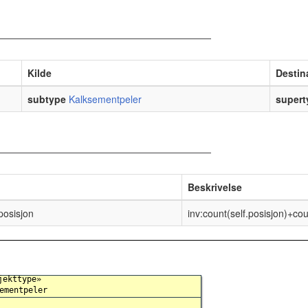
Kilde
Destin
subtype
Kalksementpeler
supert
Beskrivelse
posisjon
inv:count(self.posisjon)+co