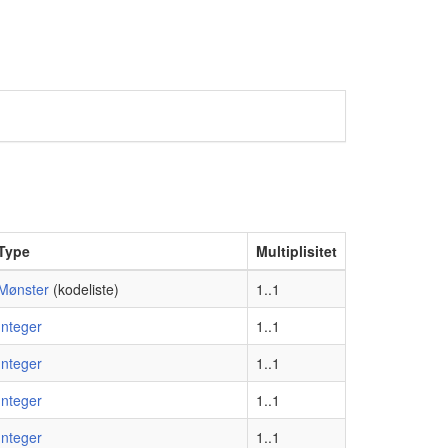
Type
Multiplisitet
Mønster
(kodeliste)
1..1
Integer
1..1
Integer
1..1
Integer
1..1
Integer
1..1