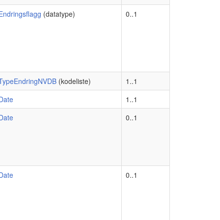
Endringsflagg
(datatype)
0..1
TypeEndringNVDB
(kodeliste)
1..1
Date
1..1
Date
0..1
Date
0..1