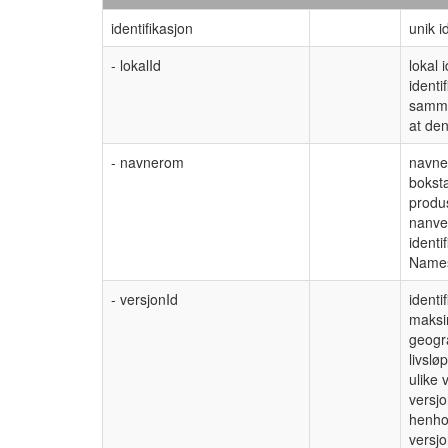
identifikasjon
unik i
- lokalId
lokal 
identi
samme
at den
- navnerom
navner
boksta
produs
nanve
identi
Names
- versjonId
identi
maksi
geogra
livslø
ulike 
versjo
henho
versjo