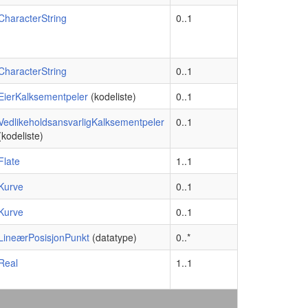
CharacterString
0..1
CharacterString
0..1
EierKalksementpeler
(kodeliste)
0..1
VedlikeholdsansvarligKalksementpeler
0..1
(kodeliste)
Flate
1..1
Kurve
0..1
Kurve
0..1
LineærPosisjonPunkt
(datatype)
0..*
Real
1..1