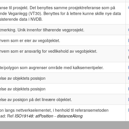
anse til prosjekt. Det benyttes samme prosjektreferanse som på
ende Veganlegg (VT30). Benyttes for å lettere kunne skille nye data
sisterende data i NVDB.
merking. Unik innenfor tilhørende vegprosjekt.
 hvem som er eier av vegobjektet.
hvem som er ansvarlig for vedlikehold av vegobjektet.
late/polygon som avgrenser område med kalksementpeler.
lse av objektets posisjon
lse av objektets posisjon
lse av posisjon på det lineære objektet.
on langs nettverkselementet, i henhold til referansemetoden
ad: Ref
ISO19148: atPosition - distanceAlong