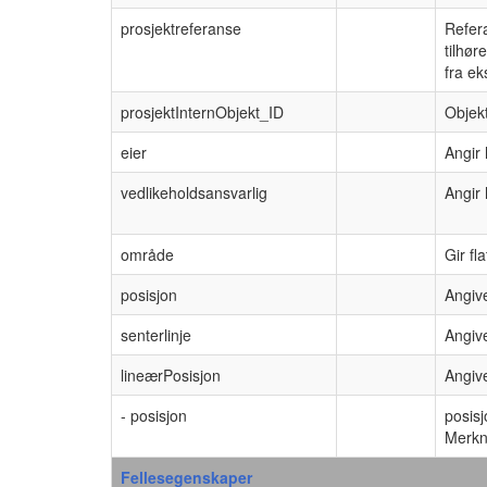
prosjektreferanse
Refer
tilhør
fra ek
prosjektInternObjekt_ID
Objekt
eier
Angir
vedlikeholdsansvarlig
Angir 
område
Gir f
posisjon
Angive
senterlinje
Angive
lineærPosisjon
Angive
- posisjon
posisj
Merkn
Fellesegenskaper