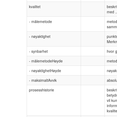
kvalitet
beskri
med ..
- målemetode
metode
samme
- nøyaktighet
punkts
Merkn
- synbarhet
hvor g
- målemetodeHøyde
metod
- nøyaktighetHøyde
nøyakt
- maksimaltAvvik
absolu
prosesshistorie
beskr
betydn
vil k
inform
kvalite