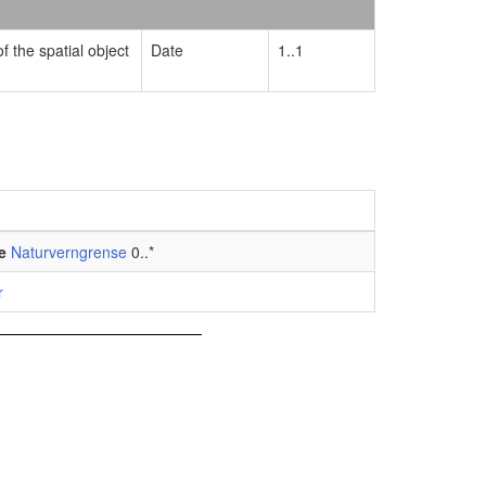
f the spatial object
Date
1..1
e
Naturverngrense
0..*
r