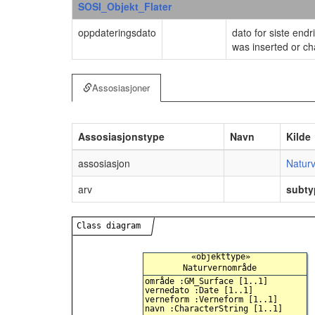
SOSI_Objekt_Flater
oppdateringsdato
dato for siste endr
was inserted or ch
Assosiasjoner
Assosiasjonstype
Navn
Kilde
assosiasjon
Natur
arv
subty