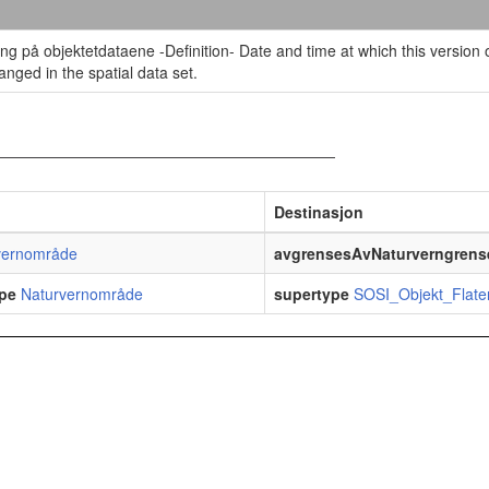
ing på objektetdataene -Definition- Date and time at which this version o
anged in the spatial data set.
Destinasjon
vernområde
avgrensesAvNaturverngrens
pe
Naturvernområde
supertype
SOSI_Objekt_Flate