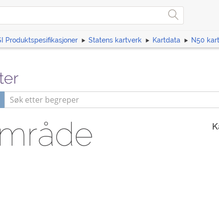
I Produktspesifikasjoner
Statens kartverk
Kartdata
N50 kar
ter
område
K