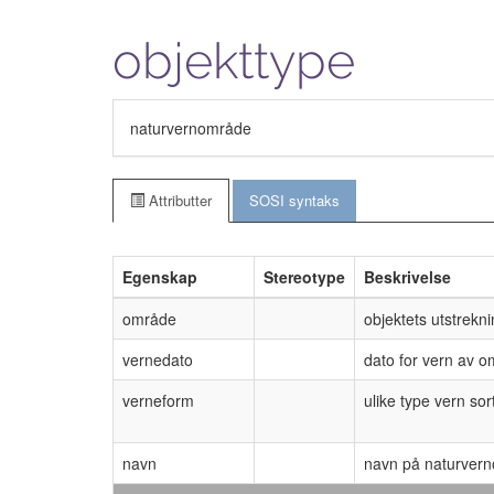
objekttype
naturvernområde
Attributter
SOSI syntaks
Egenskap
Stereotype
Beskrivelse
område
objektets utstrekn
vernedato
dato for vern av o
verneform
ulike type vern sor
navn
navn på naturver