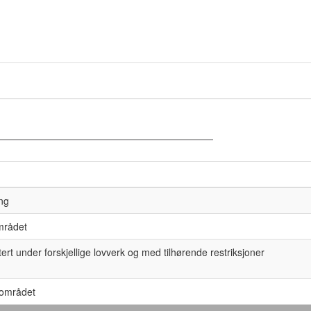
ing
mrådet
tert under forskjellige lovverk og med tilhørende restriksjoner
nområdet