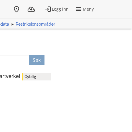
tdata
Restriksjonsområder
Søk
artverket
Gyldig