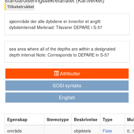
Standardiseringssekretariatet (Kartverket)
Tilbaketrukket
sjøområde der alle dybdene er innenfor et angitt
dybdeintervall Merknad: Tilsvarer DEPARE i S-57
sea area where all of the depths are within a designated
depth interval Note: Corresponds to DEPARE in S-57
Attributter
SOSI syntaks
English
Egenskap
Stereotype
Beskrivelse
Type
Mul
område
objektets
Flate
0..