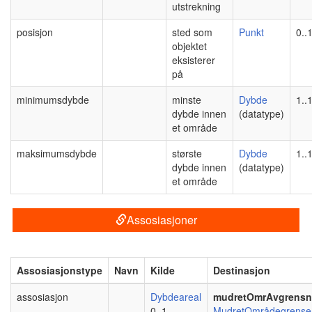
utstrekning
posisjon
sted som
Punkt
0..
objektet
eksisterer
på
minimumsdybde
minste
Dybde
1..
dybde innen
(datatype)
et område
maksimumsdybde
største
Dybde
1..
dybde innen
(datatype)
et område
Assosiasjoner
Assosiasjonstype
Navn
Kilde
Destinasjon
assosiasjon
Dybdeareal
mudretOmrAvgrensn
0..1
MudretOmrådegrense