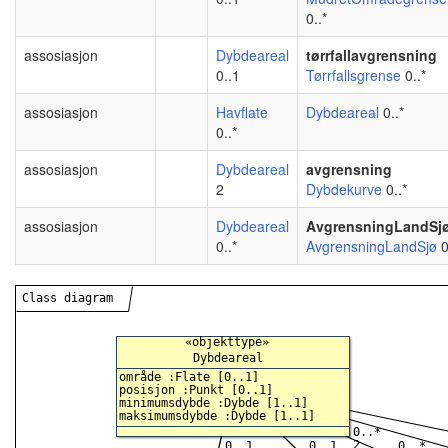
0..*
assosiasjon
Dybdeareal
tørrfallavgrensning
0..1
Tørrfallsgrense
0..*
assosiasjon
Havflate
Dybdeareal
0..*
0..*
assosiasjon
Dybdeareal
avgrensning
2
Dybdekurve
0..*
assosiasjon
Dybdeareal
AvgrensningLandSj
0..*
AvgrensningLandSjø
0