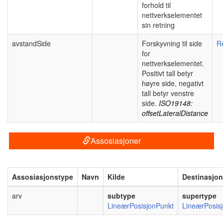
forhold til
nettverkselementet
sin retning
avstandSide
Forskyvning til side
R
for
nettverkselementet.
Positivt tall betyr
høyre side, negativt
tall betyr venstre
side.
ISO19148:
offsetLateralDistance
Assosiasjoner
Assosiasjonstype
Navn
Kilde
Destinasjon
arv
subtype
supertype
LineærPosisjonPunkt
LineærPosis