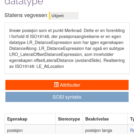
datatype
Statens vegvesen
Ukjent
lineær posisjon som et punkt Merknad: Dette er en forenkling
i forhold til ISO19148, der posisjonsangivelsene er en egen
datatype LR_DistanceExpression som har igjen egenskapen
DistanceAlong. LR_DistanceExpression har også en subtype
LRO_LateralOffsetDistanceExpression, som inneholder
egenskapen offsetLateralDistance (avstandSide). Realisering
av ISO19148: LE_AtLocation
Attributter
SOSI syntaks
Egenskap
Stereotype
Beskrivelse
T
posisjon
posisjon langs
R