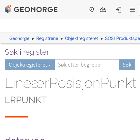
Geonorge
Registrene
Objektregisteret
SOSI Produktspes
Søk i register
Objektregisteret
Søk
LineærPosisjonPunkt
LRPUNKT