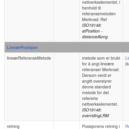
nettverkselementet, i
henhold til
referansemetoden
Merknad: Ref
ISO19148:
atPosition -
distanceAlong
LineærPosisjon
lineærReferanseMetode
metode som er brukt
L
for å angi lineære
(k
referanser Merknad:
Dersom verdi er
angitt overstyrer
denne standard
metode for det
refererte
nettverkselementet.
ISO19148:
overridingLRM
retning
Posisjonens retning i
R