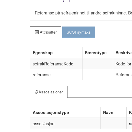
Referanse på sefrakminnet til andre sefrakminne. Br
Attributter
SOSI syntaks
Egenskap
Stereotype
Beskriv
sefrakReferanseKode
Kode for
referanse
Referans
Assosiasjoner
Assosiasjonstype
Navn
K
assosiasjon
s