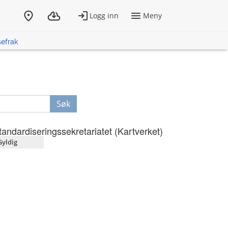
sefrak
Søk
tandardiseringssekretariatet (Kartverket)
Gyldig