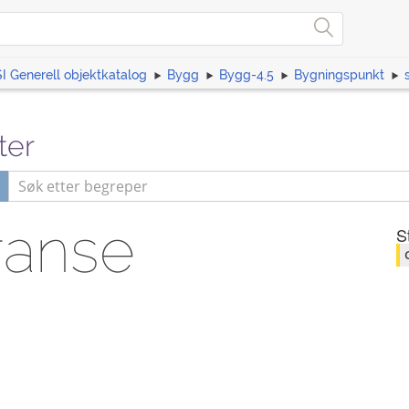
I Generell objektkatalog
Bygg
Bygg-4.5
Bygningspunkt
ter
ranse
S