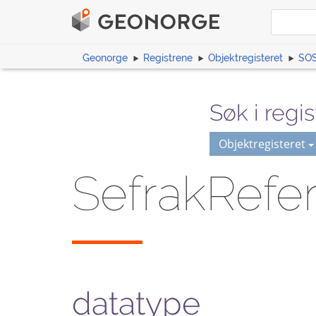
Geonorge
Registrene
Objektregisteret
SOS
Søk i regis
Objektregisteret
SefrakRefe
datatype