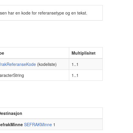
sen har en kode for referansetype og en tekst.
pe
Multiplisitet
frakReferanseKode
(kodeliste)
1..1
aracterString
1..1
Destinasjon
sefrakMinne
SEFRAKMinne
1