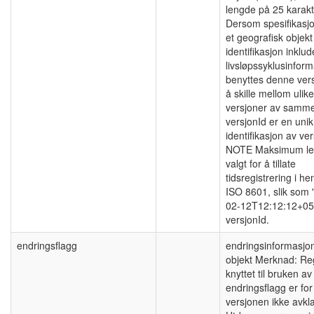
lengde på 25 karakt
Dersom spesifikasj
et geografisk objek
identifikasjon inklud
livsløpssyklusinform
benyttes denne vers
å skille mellom ulike
versjoner av samme
versjonId er en unik
identifikasjon av ve
NOTE Maksimum le
valgt for å tillate
tidsregistrering i hen
ISO 8601, slik som 
02-12T12:12:12+05
versjonId.
endringsflagg
endringsinformasjo
objekt Merknad: Re
knyttet til bruken av
endringsflagg er fo
versjonen ikke avkla