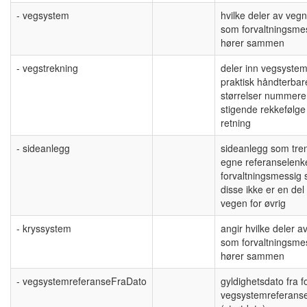
- vegsystem
hvilke deler av vegn
som forvaltningsme
hører sammen
- vegstrekning
deler inn vegsystem
praktisk håndterbar
størrelser nummerer
stigende rekkefølge
retning
- sideanlegg
sideanlegg som tre
egne referanselenk
forvaltningsmessig s
disse ikke er en del
vegen for øvrig
- kryssystem
angir hvilke deler av
som forvaltningsmes
hører sammen
- vegsystemreferanseFraDato
gyldighetsdato fra f
vegsystemreferans