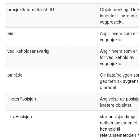
prosjektInternObjekt_ID
Objektmerking. Uni
innenfor tilhørende
vegprosjekt.
eier
Angir hvem som er 
vegobjektet.
vedlikeholdsansvarlig
Angir hvem som er 
for vedlikehold av
vegobjektet.
område
Gir flate/polygon s
geometrisk avgrens
området.
lineærPosisjon
Angivelse av posisj
lineære objektet.
- fraPosisjon
startposisjon langs
nettverkselementet,
henhold til
referansemetoden