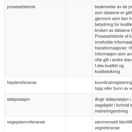
prosesshistorie
beskrivelse av de p
som dataene er gåt
gjennom som kan h
betydning for kvalit
bruken av dataene
Prosesshistorie vil 
inneholde informas
transformasjoner. H
informasjon som an
ofte gitt i andre sta
f.eks kvalitet og
kvalitetsikring.
høydereferanse
koordinatregistering
topp eller bunn av e
sideposisjon
Angir sideposisjon i 
vegobjekt i forhold t
metreringsretning
vegsystemreferanse
sammensatt identifik
vegreferanse