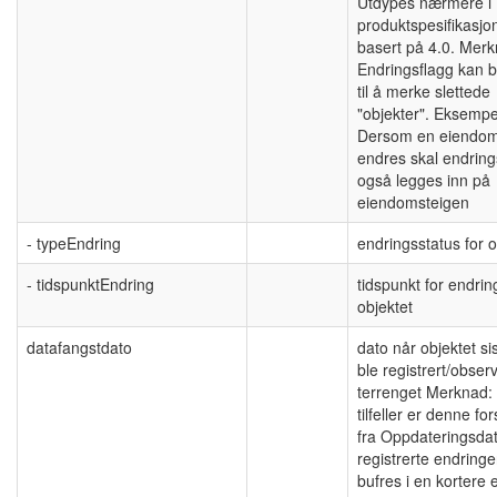
Utdypes nærmere i
produktspesifikasjo
basert på 4.0. Merk
Endringsflagg kan b
til å merke slettede
"objekter". Eksempe
Dersom en eiendo
endres skal endring
også legges inn på
eiendomsteigen
- typeEndring
endringsstatus for o
- tidspunktEndring
tidspunkt for endrin
objektet
datafangstdato
dato når objektet si
ble registrert/observ
terrenget Merknad:
tilfeller er denne for
fra Oppdateringsdat
registrerte endringe
bufres i en kortere e