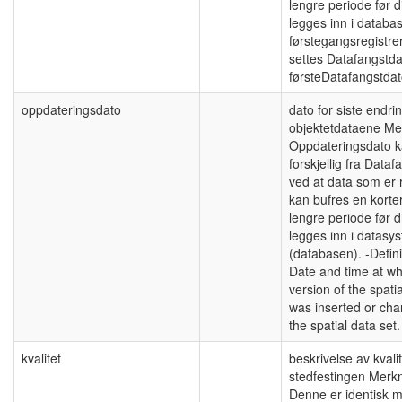
lengre periode før d
legges inn i databa
førstegangsregistre
settes Datafangstdat
førsteDatafangstdat
oppdateringsdato
dato for siste endri
objektetdataene Me
Oppdateringsdato 
forskjellig fra Data
ved at data som er r
kan bufres en korter
lengre periode før d
legges inn i datasy
(databasen). -Defini
Date and time at wh
version of the spatia
was inserted or cha
the spatial data set.
kvalitet
beskrivelse av kvali
stedfestingen Merk
Denne er identisk 