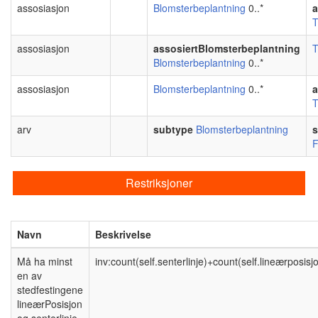
assosiasjon
Blomsterbeplantning
0..*
a
T
assosiasjon
assosiertBlomsterbeplantning
T
Blomsterbeplantning
0..*
assosiasjon
Blomsterbeplantning
0..*
a
T
arv
subtype
Blomsterbeplantning
s
F
Restriksjoner
Navn
Beskrivelse
Må ha minst
inv:count(self.senterlinje)+count(self.lineærposisj
en av
stedfestingene
lineærPosisjon
og senterlinje