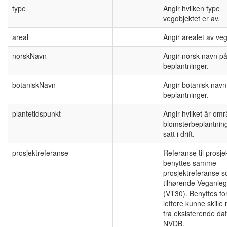
type
Angir hvilken type
vegobjektet er av.
areal
Angir arealet av veg
norskNavn
Angir norsk navn p
beplantninger.
botaniskNavn
Angir botanisk navn
beplantninger.
plantetidspunkt
Angir hvilket år om
blomsterbeplantning
satt i drift.
prosjektreferanse
Referanse til prosje
benyttes samme
prosjektreferanse 
tilhørende Veganle
(VT30). Benyttes fo
lettere kunne skille
fra eksisterende dat
NVDB.