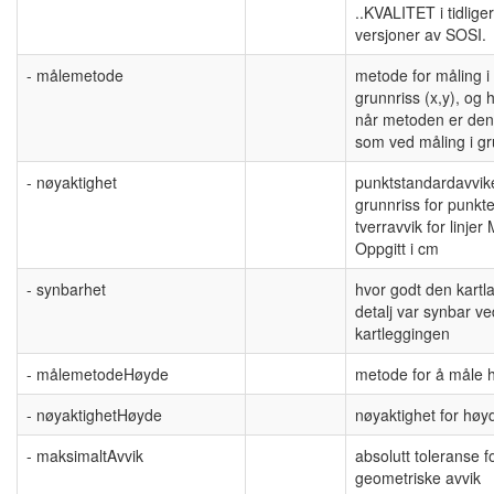
..KVALITET i tidlige
versjoner av SOSI.
- målemetode
metode for måling i
grunnriss (x,y), og 
når metoden er de
som ved måling i gr
- nøyaktighet
punktstandardavvike
grunnriss for punkt
tverravvik for linjer
Oppgitt i cm
- synbarhet
hvor godt den kartl
detalj var synbar ve
kartleggingen
- målemetodeHøyde
metode for å måle 
- nøyaktighetHøyde
nøyaktighet for høy
- maksimaltAvvik
absolutt toleranse f
geometriske avvik