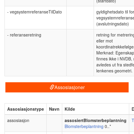
(startdato)
- vegsystemreferanseTilDato
gyldighetsdato til fo
vegsystemreferans
(avslutningsdato)
- referanseretning
retning for metreri
eller mot
koordinatrekkefølge
Merknad: Egenska
finnes ikke i NVDB,
avledes ut fra stedf
lenkenes geometri.
Assosiasjoner
Assosiasjonstype
Navn
Kilde
D
assosiasjon
assosiertBlomsterbeplantning
T
Blomsterbeplantning
0..*