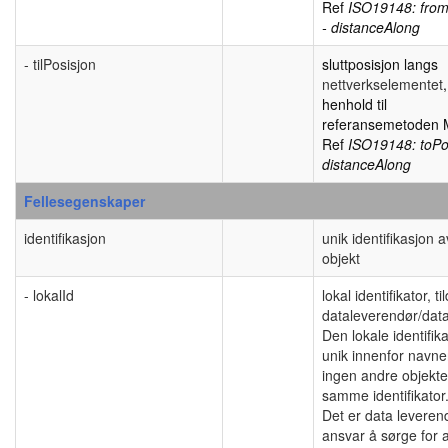
Ref
ISO19148: from
- distanceAlong
- tilPosisjon
sluttposisjon langs
nettverkselementet
,
henhold til
referansemetoden
Ref
ISO19148: toPos
distanceAlong
Fellesegenskaper
identifikasjon
unik identifikasjon a
objekt
- lokalId
lokal identifikator, ti
dataleverendør/data
Den lokale identifik
unik innenfor navn
ingen andre objekte
samme identifikato
Det er data levere
ansvar å sørge for 