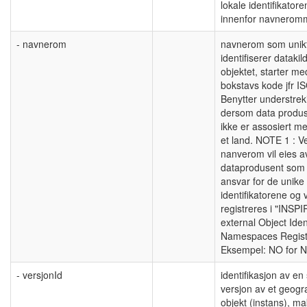
lokale identifikatore
innenfor navnerom
- navnerom
navnerom som unik
identifiserer datakild
objektet, starter me
bokstavs kode jfr I
Benytter understreki
dersom data produ
ikke er assosiert m
et land. NOTE 1 : Ve
nanverom vil eies a
dataprodusent som
ansvar for de unike
identifikatorene og v
registreres i "INSP
external Object Ident
Namespaces Regist
Eksempel: NO for N
- versjonId
identifikasjon av en 
versjon av et geogra
objekt (instans), 