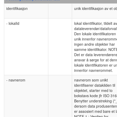
identifikasjon
unik identifikasjon av et o
- lokalId
lokal identifikator, tildelt a
dataleverendør/dataforval
Den lokale identifikatoren
unik innenfor navneromm
ingen andre objekter har
samme identifikator. NOT
Det er data leverendøren
ansvar å sørge for at den
lokale identifikatoren er u
innenfor navnerommet.
- navnerom
navnerom som unikt
identifiserer datakilden til
objektet, starter med to
bokstavs kode jfr ISO 316
Benytter understreking ("_
dersom data produsenten
er assosiert med bare et 
NOTE 1 : Verdien for