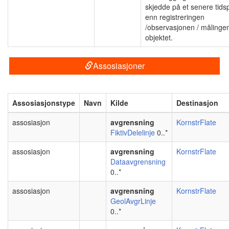
skjedde på et senere tids
enn registreringen
/observasjonen / målinge
objektet.
Assosiasjoner
Assosiasjonstype
Navn
Kilde
Destinasjon
assosiasjon
avgrensning
KornstrFlate
FiktivDelelinje
0..*
assosiasjon
avgrensning
KornstrFlate
Dataavgrensning
0..*
assosiasjon
avgrensning
KornstrFlate
GeolAvgrLinje
0..*