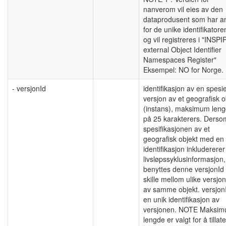
nanverom vil eies av den
dataprodusent som har a
for de unike identifikatore
og vil registreres i "INSPI
external Object Identifier
Namespaces Register"
Eksempel: NO for Norge.
- versjonId
identifikasjon av en spesie
versjon av et geografisk o
(instans), maksimum len
på 25 karakterers. Derso
spesifikasjonen av et
geografisk objekt med en
identifikasjon inkludererer
livsløpssyklusinformasjon,
benyttes denne versjonId 
skille mellom ulike versjo
av samme objekt. versjon
en unik identifikasjon av
versjonen. NOTE Maksi
lengde er valgt for å tillate