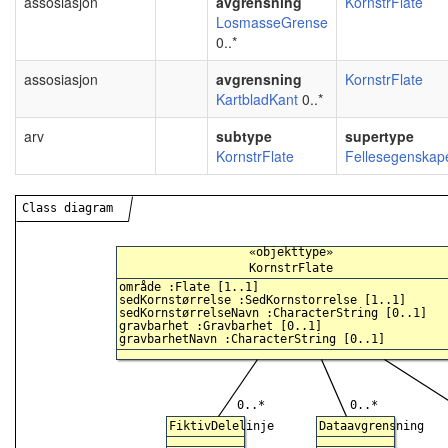
assosiasjon
avgrensning
KornstrFlate
LosmasseGrense
0..*
assosiasjon
avgrensning
KornstrFlate
KartbladKant
0..*
arv
subtype
supertype
KornstrFlate
Fellesegenskape