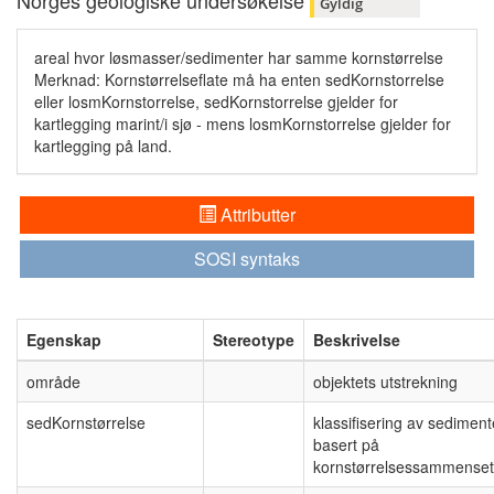
Norges geologiske undersøkelse
Gyldig
areal hvor løsmasser/sedimenter har samme kornstørrelse
Merknad: Kornstørrelseflate må ha enten sedKornstorrelse
eller losmKornstorrelse, sedKornstorrelse gjelder for
kartlegging marint/i sjø - mens losmKornstorrelse gjelder for
kartlegging på land.
Attributter
SOSI syntaks
Egenskap
Stereotype
Beskrivelse
område
objektets utstrekning
sedKornstørrelse
klassifisering av sedimen
basert på
kornstørrelsessammenset