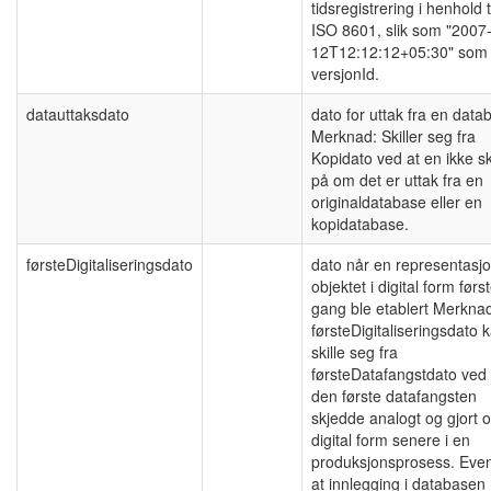
tidsregistrering i henhold t
ISO 8601, slik som "2007
12T12:12:12+05:30" som
versjonId.
datauttaksdato
dato for uttak fra en data
Merknad: Skiller seg fra
Kopidato ved at en ikke ski
på om det er uttak fra en
originaldatabase eller en
kopidatabase.
førsteDigitaliseringsdato
dato når en representasj
objektet i digital form førs
gang ble etablert Merkna
førsteDigitaliseringsdato 
skille seg fra
førsteDatafangstdato ved 
den første datafangsten
skjedde analogt og gjort o
digital form senere i en
produksjonsprosess. Even
at innlegging i databasen