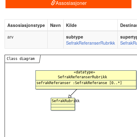
Assosiasjoner
Assosiasjonstype
Navn
Kilde
Destina
arv
subtype
superty
SefrakReferanserRubrikk
SefrakRu