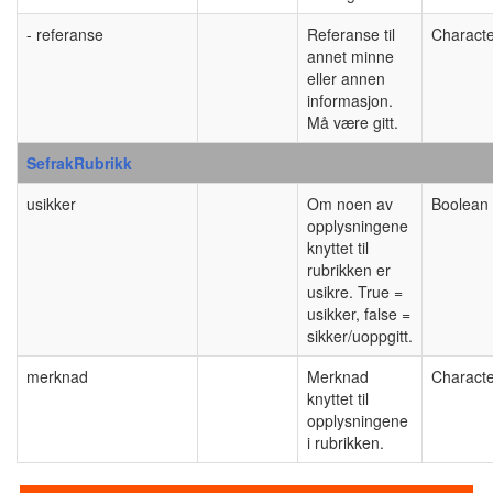
- referanse
Referanse til
Characte
annet minne
eller annen
informasjon.
Må være gitt.
SefrakRubrikk
usikker
Om noen av
Boolean
opplysningene
knyttet til
rubrikken er
usikre. True =
usikker, false =
sikker/uoppgitt.
merknad
Merknad
Characte
knyttet til
opplysningene
i rubrikken.