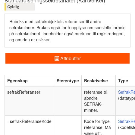
Standardiseringssekretariatet (Kartverket)
Gyldig
Rubrikk med sefrakobjektets referanser til andre
sefrakminner. Brukes også for å opplyse om spesielle forhold
på sefrakminnet. Inneholder også merknad til registreringen,
og om den er usikker.
Attributter
Egenskap
Stereotype
Beskrivelse
Type
sefrakReferanser
referanse til
SefrakR
abndre
(datatyp
SEFRAK-
minner.
- sefrakReferanseKode
Kode for type
SefrakR
referanse. Må
(kodelist
være gitt.