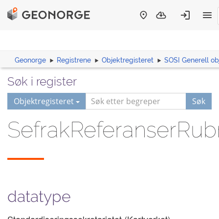
Geonorge
Registrene
Objektregisteret
SOSI Generell ob
Søk i register
Objektregisteret
Søk
SefrakReferanserRubr
datatype