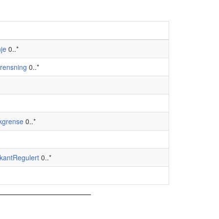
nje
0..*
rensning
0..*
kgrense
0..*
økantRegulert
0..*