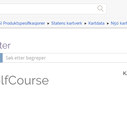
I Produktspesifikasjoner
Statens kartverk
Kartdata
N50 kar
ter
K
lfCourse