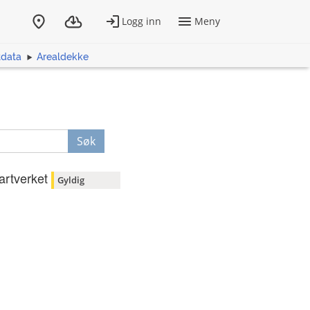
tdata
Arealdekke
Søk
artverket
Gyldig