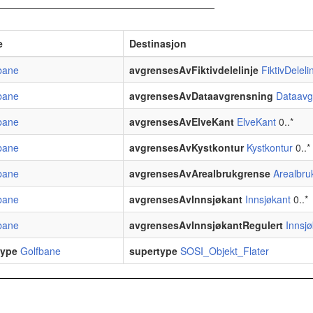
e
Destinasjon
bane
avgrensesAvFiktivdelelinje
FiktivDeleli
bane
avgrensesAvDataavgrensning
Dataavg
bane
avgrensesAvElveKant
ElveKant
0..*
bane
avgrensesAvKystkontur
Kystkontur
0..*
bane
avgrensesAvArealbrukgrense
Arealbru
bane
avgrensesAvInnsjøkant
Innsjøkant
0..*
bane
avgrensesAvInnsjøkantRegulert
Innsj
type
Golfbane
supertype
SOSI_Objekt_Flater