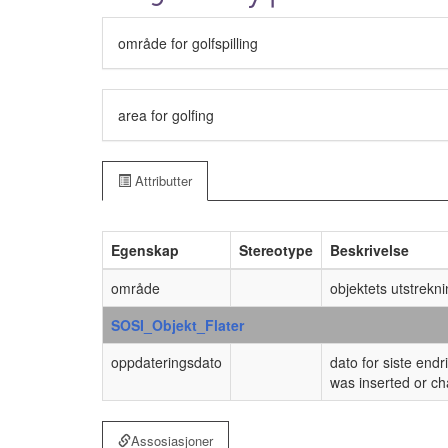
område for golfspilling
area for golfing
Attributter
Egenskap
Stereotype
Beskrivelse
område
objektets utstrekn
SOSI_Objekt_Flater
oppdateringsdato
dato for siste endr
was inserted or ch
Assosiasjoner