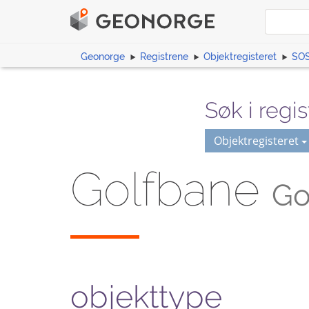
Geonorge
Registrene
Objektregisteret
SOS
Søk i regis
Objektregisteret
Golfbane
Go
objekttype