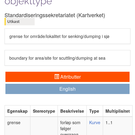
objekttype
Standardiseringssekretariatet (Kartverket)
Utkast
grense for område/lokalitet for senking/dumping i sjø
boundary for area/site for scuttling/dumping at sea
Attributter
English
Egenskap
Stereotype
Beskrivelse
Type
Multiplisitet
grense
forløp som
Kurve
1..1
følger
overgang