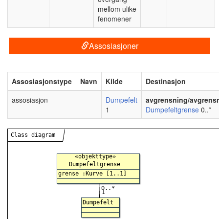
mellom ulike
fenomener
Assosiasjoner
Assosiasjonstype
Navn
Kilde
Destinasjon
assosiasjon
Dumpefelt
avgrensning/avgrens
1
Dumpefeltgrense
0..*